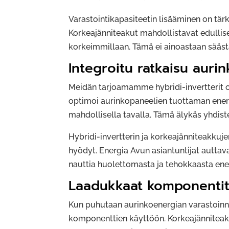
Varastointikapasiteetin lisääminen on tär
Korkeajänniteakut mahdollistavat edullise
korkeimmillaan. Tämä ei ainoastaan sääst
Integroitu ratkaisu auri
Meidän tarjoamamme hybridi-invertterit 
optimoi aurinkopaneelien tuottaman energi
mahdollisella tavalla. Tämä älykäs yhdis
Hybridi-invertterin ja korkeajänniteakkuj
hyödyt. Energia Avun asiantuntijat auttav
nauttia huolettomasta ja tehokkaasta en
Laadukkaat komponentit 
Kun puhutaan aurinkoenergian varastoinni
komponenttien käyttöön. Korkeajänniteakut