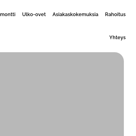
emontti
Ulko-ovet
Asiakaskokemuksia
Rahoitus
Yhteys