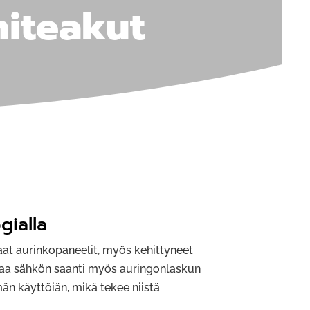
niteakut
gialla
at aurinkopaneelit, myös kehittyneet
taa sähkön saanti myös auringonlaskun
n käyttöiän, mikä tekee niistä