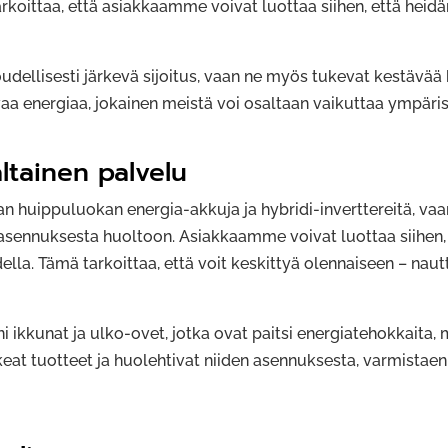
rkoittaa, että asiakkaamme voivat luottaa siihen, että heid
udellisesti järkevä sijoitus, vaan ne myös tukevat kestävää
aa energiaa, jokainen meistä voi osaltaan vaikuttaa ympäris
ltainen palvelu
 huippuluokan energia-akkuja ja hybridi-inverttereitä, vaa
asennuksesta huoltoon. Asiakkaamme voivat luottaa siihen, et
ella. Tämä tarkoittaa, että voit keskittyä olennaiseen – nau
 ikkunat ja ulko-ovet, jotka ovat paitsi energiatehokkaita, 
t tuotteet ja huolehtivat niiden asennuksesta, varmistaen, e