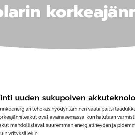
olarin korkeajän
inti uuden sukupolven akkuteknolo
nkoenergian tehokas hyödyntäminen vaatii paitsi laadukka
korkeajänniteakut ovat avainasemassa, kun halutaan varmis
 akut mahdollistavat suuremman energiatiheyden ja pidemmä
in yrityksillekin.