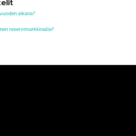
elit
 vuoden aikana?
inen reservimarkkinalle?