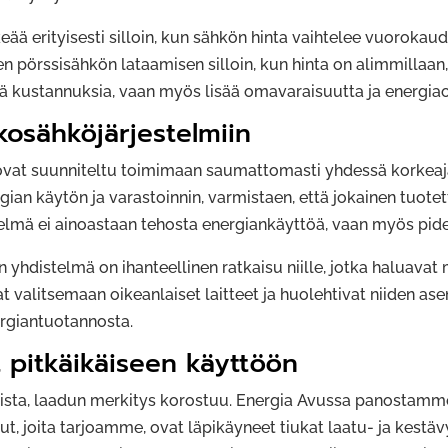
keää erityisesti silloin, kun sähkön hinta vaihtelee vuoroka
n pörssisähkön lataamisen silloin, kun hinta on alimmillaan
ä kustannuksia, vaan myös lisää omavaraisuutta ja energia
nkosähköjärjestelmiin
ovat suunniteltu toimimaan saumattomasti yhdessä korkeajän
an käytön ja varastoinnin, varmistaen, että jokainen tuote
telmä ei ainoastaan tehosta energiankäyttöä, vaan myös pide
en yhdistelmä on ihanteellinen ratkaisu niille, jotka halua
at valitsemaan oikeanlaiset laitteet ja huolehtivat niiden a
ergiantuotannosta.
pitkäikäiseen käyttöön
sta, laadun merkitys korostuu. Energia Avussa panostamme 
, joita tarjoamme, ovat läpikäyneet tiukat laatu- ja kestävy