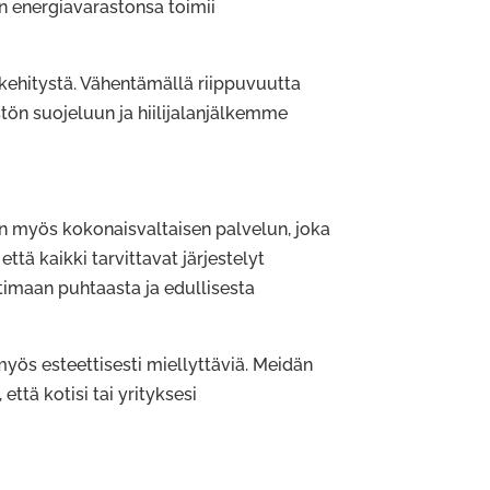
än energiavarastonsa toimii
 kehitystä. Vähentämällä riippuvuutta
tön suojeluun ja hiilijalanjälkemme
n myös kokonaisvaltaisen palvelun, joka
tä kaikki tarvittavat järjestelyt
ttimaan puhtaasta ja edullisesta
myös esteettisesti miellyttäviä. Meidän
ttä kotisi tai yrityksesi