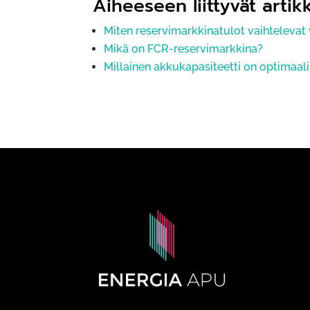
Aiheeseen liittyvät artikk
Miten reservimarkkinatulot vaihtelevat
Mikä on FCR-reservimarkkina?
Millainen akkukapasiteetti on optimaal