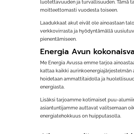
luotettavuuden ja turvallisuuden. Tämä ta
moitteettomasti vuodesta toiseen.
Laadukkaat akut eivät ole ainoastaan talo
verkkovirrasta ja hyödyntämällä uusiutuv
pienentämiseen.
Energia Avun kokonaisva
Me Energia Avussa emme tarjoa ainoastaan
kattaa kaikki aurinkoenergiajärjestelmän 
hoidetaan ammattitaidolla ja huolellisuud
energiasta.
Lisäksi tarjoamme kotimaiset puu-alumiini
asiantuntijamme auttavat valitsemaan oikea
energiatehokkuus on huipputasolla.