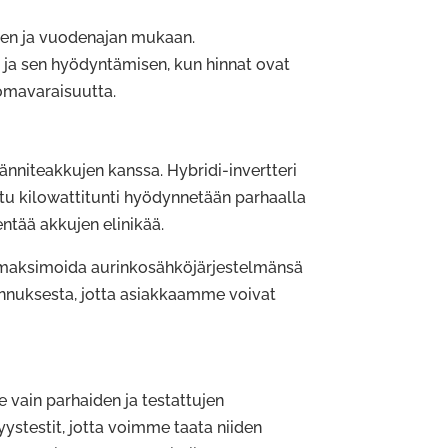
uden ja vuodenajan mukaan.
, ja sen hyödyntämisen, kun hinnat ovat
omavaraisuutta.
niteakkujen kanssa. Hybridi-invertteri
ttu kilowattitunti hyödynnetään parhaalla
ntää akkujen elinikää.
vat maksimoida aurinkosähköjärjestelmänsä
sennuksesta, jotta asiakkaamme voivat
vain parhaiden ja testattujen
ystestit, jotta voimme taata niiden