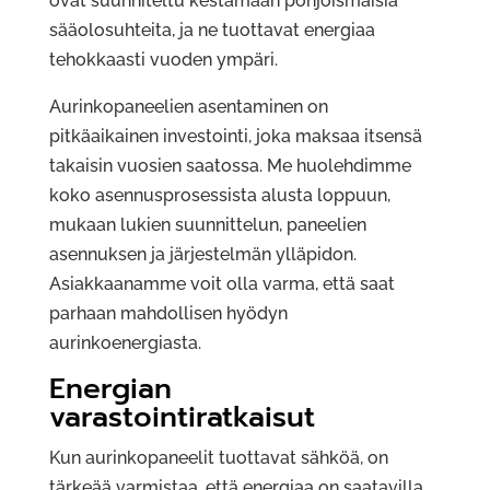
ovat suunniteltu kestämään pohjoismaisia
sääolosuhteita, ja ne tuottavat energiaa
tehokkaasti vuoden ympäri.
Aurinkopaneelien asentaminen on
pitkäaikainen investointi, joka maksaa itsensä
takaisin vuosien saatossa. Me huolehdimme
koko asennusprosessista alusta loppuun,
mukaan lukien suunnittelun, paneelien
asennuksen ja järjestelmän ylläpidon.
Asiakkaanamme voit olla varma, että saat
parhaan mahdollisen hyödyn
aurinkoenergiasta.
Energian
varastointiratkaisut
Kun aurinkopaneelit tuottavat sähköä, on
tärkeää varmistaa, että energiaa on saatavilla