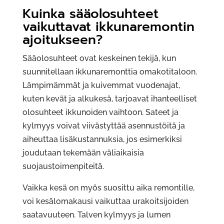
Kuinka sääolosuhteet
vaikuttavat ikkunaremontin
ajoitukseen?
Sääolosuhteet ovat keskeinen tekijä, kun
suunnitellaan ikkunaremonttia omakotitaloon.
Lämpimämmät ja kuivemmat vuodenajat,
kuten kevät ja alkukesä, tarjoavat ihanteelliset
olosuhteet ikkunoiden vaihtoon. Sateet ja
kylmyys voivat viivästyttää asennustöitä ja
aiheuttaa lisäkustannuksia, jos esimerkiksi
joudutaan tekemään väliaikaisia
suojaustoimenpiteitä.
Vaikka kesä on myös suosittu aika remontille,
voi kesälomakausi vaikuttaa urakoitsijoiden
saatavuuteen. Talven kylmyys ja lumen