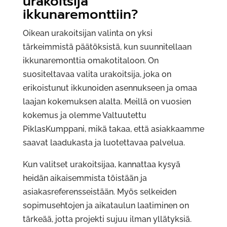
urakoitsija
ikkunaremonttiin?
Oikean urakoitsijan valinta on yksi
tärkeimmistä päätöksistä, kun suunnitellaan
ikkunaremonttia omakotitaloon. On
suositeltavaa valita urakoitsija, joka on
erikoistunut ikkunoiden asennukseen ja omaa
laajan kokemuksen alalta. Meillä on vuosien
kokemus ja olemme Valtuutettu
PiklasKumppani, mikä takaa, että asiakkaamme
saavat laadukasta ja luotettavaa palvelua.
Kun valitset urakoitsijaa, kannattaa kysyä
heidän aikaisemmista töistään ja
asiakasreferensseistään. Myös selkeiden
sopimusehtojen ja aikataulun laatiminen on
tärkeää, jotta projekti sujuu ilman yllätyksiä.