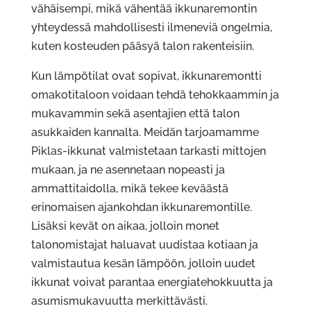
vähäisempi, mikä vähentää ikkunaremontin
yhteydessä mahdollisesti ilmeneviä ongelmia,
kuten kosteuden pääsyä talon rakenteisiin.
Kun lämpötilat ovat sopivat, ikkunaremontti
omakotitaloon voidaan tehdä tehokkaammin ja
mukavammin sekä asentajien että talon
asukkaiden kannalta. Meidän tarjoamamme
Piklas-ikkunat valmistetaan tarkasti mittojen
mukaan, ja ne asennetaan nopeasti ja
ammattitaidolla, mikä tekee keväästä
erinomaisen ajankohdan ikkunaremontille.
Lisäksi kevät on aikaa, jolloin monet
talonomistajat haluavat uudistaa kotiaan ja
valmistautua kesän lämpöön, jolloin uudet
ikkunat voivat parantaa energiatehokkuutta ja
asumismukavuutta merkittävästi.