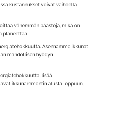
ossa kustannukset voivat vaihdella
rkoittaa vähemmän päästöjä, mikä on
ä planeettaa.
 energiatehokkuutta. Asennamme ikkunat
rhaan mahdollisen hyödyn
ergiatehokkuutta, lisää
tavat ikkunaremontin alusta loppuun,