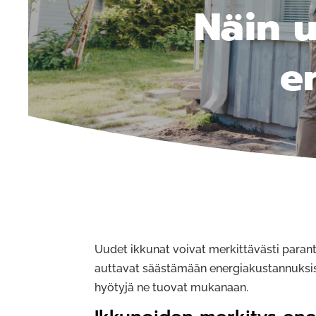
Näin 
e
Uudet ikkunat voivat merkittävästi para
auttavat säästämään energiakustannuksiss
hyötyjä ne tuovat mukanaan.