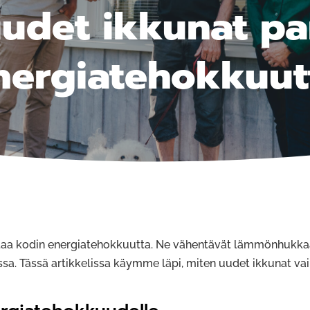
uudet ikkunat pa
nergiatehokkuut
ntaa kodin energiatehokkuutta. Ne vähentävät lämmönhukka
a. Tässä artikkelissa käymme läpi, miten uudet ikkunat va