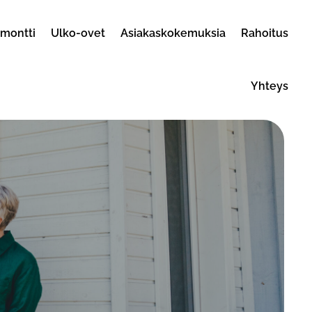
emontti
Ulko-ovet
Asiakaskokemuksia
Rahoitus
Yhteys