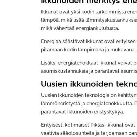
Ikkunoiden merkitys ene
Ikkunat ovat yksi kodin tärkeimmistä ene
lämpöä, mikä lisää lämmityskustannuksia 
mikä vähentää energiankulutusta.
Energiaa säästävät ikkunat ovat erityisen 
pitämään kodin lämpimänä ja mukavana, mi
Lisäksi energiatehokkaat ikkunat voivat p
asumiskustannuksia ja parantavat asumi
Uusien ikkunoiden tekno
Uusien ikkunoiden teknologia on kehittyn
lämmöneristystä ja energiatehokkuutta. E
parantavat ikkunoiden eristyskykyä.
Erityisesti kotimaiset Piklas-ikkunat ov
vaativia sääolosuhteita ja tarjoamaan pa