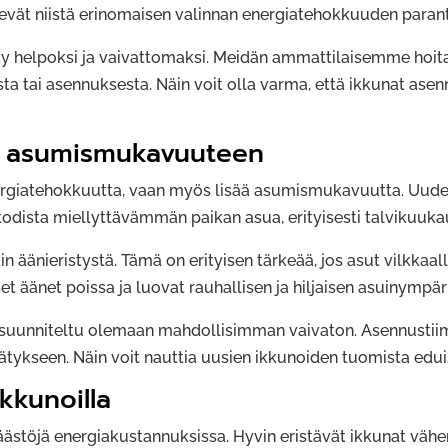
ekevät niistä erinomaisen valinnan energiatehokkuuden para
ty helpoksi ja vaivattomaksi. Meidän ammattilaisemme hoit
ista tai asennuksesta. Näin voit olla varma, että ikkunat asen
s asumismukavuuteen
ergiatehokkuutta, vaan myös lisää asumismukavuutta. Uudet
odista miellyttävämmän paikan asua, erityisesti talvikuuka
 äänieristystä. Tämä on erityisen tärkeää, jos asut vilkkaall
et äänet poissa ja luovat rauhallisen ja hiljaisen asuinympär
uunniteltu olemaan mahdollisimman vaivaton. Asennustiim
tykseen. Näin voit nauttia uusien ikkunoiden tuomista eduist
kkunoilla
äästöjä energiakustannuksissa. Hyvin eristävät ikkunat väh