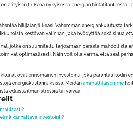
n erityisen tärkeää nykyisessä energian hintatilanteessa, j
vähentää hiilijalanjälkeäsi. Vähemmän energiankulutusta ta
ikkunoista kestävän valinnan, joka hyödyttää sekä sinua ett
unat, jotka on suunniteltu tarjoamaan parasta mahdollista
oimivat optimaalisesti. Näin voit olla varma, että saat pa
kkunat ovat erinomainen investointi, joka parantaa kodin en
stöjä energiakustannuksissa. Meidän
ammattilaisemme
hoi
sta eduista ilman stressiä tai vaivaa.
elit
mallisesti?
elmä kannattava investointi?