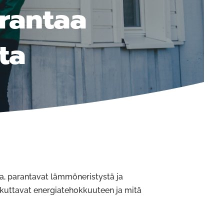
rantaa
ta
a, parantavat lämmöneristystä ja
ikuttavat energiatehokkuuteen ja mitä