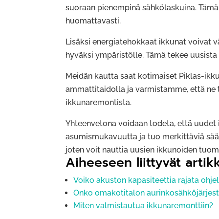
suoraan pienempinä sähkölaskuina. Tämä o
huomattavasti.
Lisäksi energiatehokkaat ikkunat voivat 
hyväksi ympäristölle. Tämä tekee uusista 
Meidän kautta saat kotimaiset Piklas-ikk
ammattitaidolla ja varmistamme, että ne t
ikkunaremontista.
Yhteenvetona voidaan todeta, että uudet i
asumismukavuutta ja tuo merkittäviä sää
joten voit nauttia uusien ikkunoiden tuomi
Aiheeseen liittyvät artikk
Voiko akuston kapasiteettia rajata ohjel
Onko omakotitalon aurinkosähköjärjest
Miten valmistautua ikkunaremonttiin?