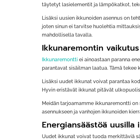
täytetyt lasielementit ja lämpökatkot, t
Lisäksi uusien ikkunoiden asennus on teh
joten sinun ei tarvitse huolehtia mittauks
mahdollisella tavalla.
Ikkunaremontin vaikutu
Ikkunaremontti
ei ainoastaan paranna en
parantavat sisäilman laatua. Tämä tekee k
Lisäksi uudet ikkunat voivat parantaa kodin
Hyvin eristävät ikkunat pitävät ulkopuolis
Meidän tarjoamamme ikkunaremontti on s
asennukseen ja vanhojen ikkunoiden kierrä
Energiansäästöä uusilla i
Uudet ikkunat voivat tuoda merkittäviä s