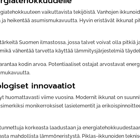
rgiatehokkuudelle
rgiatehokkuuteen vaikuttavista tekijöistä. Vanhojen ikkuno
ja heikentää asumismukavuutta. Hyvin eristävät ikkunat pi
tärkeitä Suomen ilmastossa, jossa talvet voivat olla pitkiä j
kä vähentää tarvetta käyttää lämmitysjärjestelmiä täydell
arantaa kodin arvoa. Potentiaaliset ostajat arvostavat energ
smukavuutta.
logiset innovaatiot
yt huomattavasti viime vuosina. Modernit ikkunat on suunn
simerkiksi monikerroksiset lasielementit ja erikoispinnoit
at tunnettuja korkeasta laadustaan ja energiatehokkuudest
rasta mahdollista lämmöneristystä. Piklas-ikkunoiden teknis