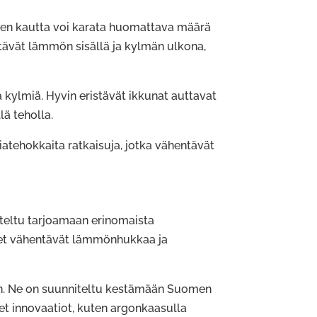
iden kautta voi karata huomattava määrä
tävät lämmön sisällä ja kylmän ulkona,
a kylmiä. Hyvin eristävät ikkunat auttavat
ä teholla.
iatehokkaita ratkaisuja, jotka vähentävät
iteltu tarjoamaan erinomaista
teet vähentävät lämmönhukkaa ja
aan. Ne on suunniteltu kestämään Suomen
et innovaatiot, kuten argonkaasulla