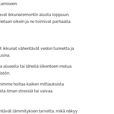
ntamiseen.
avat ikkunaremontin alusta loppuun,
netaan oikein ja ne toimivat parhaalla
 ikkunat vähentävät vedon tunnetta ja
usina.
a alueella tai lähellä liikenteen melua.
istön.
imme hoitaa kaiken mittauksista
a ilman stressiä tai vaivaa.
entävät lämmityksen tarvetta, mikä näkyy