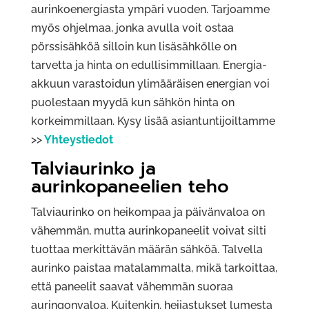
aurinkoenergiasta ympäri vuoden. Tarjoamme
myös ohjelmaa, jonka avulla voit ostaa
pörssisähköä silloin kun lisäsähkölle on
tarvetta ja hinta on edullisimmillaan. Energia-
akkuun varastoidun ylimääräisen energian voi
puolestaan myydä kun sähkön hinta on
korkeimmillaan. Kysy lisää asiantuntijoiltamme
>>
Yhteystiedot
Talviaurinko ja
aurinkopaneelien teho
Talviaurinko on heikompaa ja päivänvaloa on
vähemmän, mutta aurinkopaneelit voivat silti
tuottaa merkittävän määrän sähköä. Talvella
aurinko paistaa matalammalta, mikä tarkoittaa,
että paneelit saavat vähemmän suoraa
auringonvaloa. Kuitenkin, heijastukset lumesta