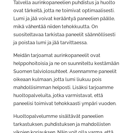
Talvella aurinkopaneelien puhdistus ja huolto
ovat tärkeitä, jotta ne toimivat optimaalisesti.
Lumi ja jää voivat kerääntyä paneelien päälle,
mikä vähentää niiden tehokkuutta. On
suositeltavaa tarkistaa paneelit säännöllisesti
ja poistaa lumi ja jää tarvittaessa.
Meidän tarjoamat aurinkopaneelit ovat
helppohoitoisia ja ne on suunniteltu kestämään
Suomen talviolosuhteet. Asennamme paneelit
oikeaan kulmaan, jotta lumi liukuu pois
mahdollisimman helposti. Lisäksi tarjoamme
huoltopalveluita, jotka varmistavat, että
paneelisi toimivat tehokkaasti ympäri vuoden.
Huoltopalvelumme sisältävät paneelien
tarkastuksen, puhdistuksen ja mahdollisten
vikojen korjauksen. Näin voit olla varma, että