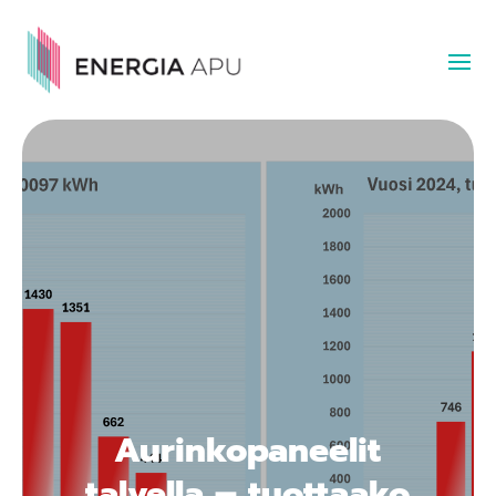
Aurinkopaneelit
talvella – tuottaako