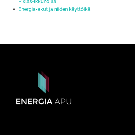
Piklas-ikkunoilla
Energia-akut ja niiden käyttöikä