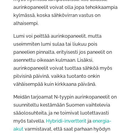
aurinkopaneelit voivat olla jopa tehokkaampia
kylmässä, koska sähkövirran vastus on
alhaisempi.
Lumi voi peittää aurinkopaneelit, mutta
useimmiten lumi sulaa tai liukuu pois
paneelien pinnalta, erityisesti jos paneelit on
asennettu oikeaan kulmaan. Lisäksi,
aurinkopaneelit voivat tuottaa sähköä myös
pilvisinä päivinä, vaikka tuotanto onkin
vähäisempää kuin kirkkaana päivänä.
Meidän tarjoamat N-tyypin aurinkopaneelit on
suunniteltu kestämään Suomen vaihtelevia
sääolosuhteita, ja ne toimivat luotettavasti
myös talvella.
Hybridi-invertterit
ja
energia-
akut
varmistavat, että saat parhaan hyödyn