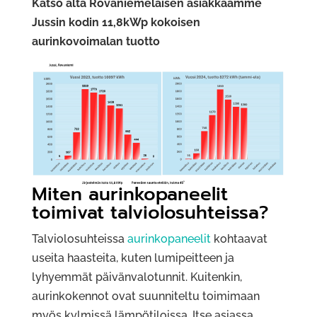
Katso alta Rovaniemeläisen asiakkaamme
Jussin kodin 11,8kWp kokoisen
aurinkovoimalan tuotto
Miten aurinkopaneelit
toimivat talviolosuhteissa?
Talviolosuhteissa
aurinkopaneelit
kohtaavat
useita haasteita, kuten lumipeitteen ja
lyhyemmät päivänvalotunnit. Kuitenkin,
aurinkokennot ovat suunniteltu toimimaan
myös kylmissä lämpötiloissa. Itse asiassa,