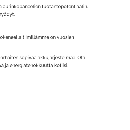
aurinkopaneelien tuotantopotentiaalin.
hyödyt.
kokeneella tiimillämme on vuosien
arhaiten sopivaa akkujärjestelmää. Ota
 ja energiatehokkuutta kotiisi.