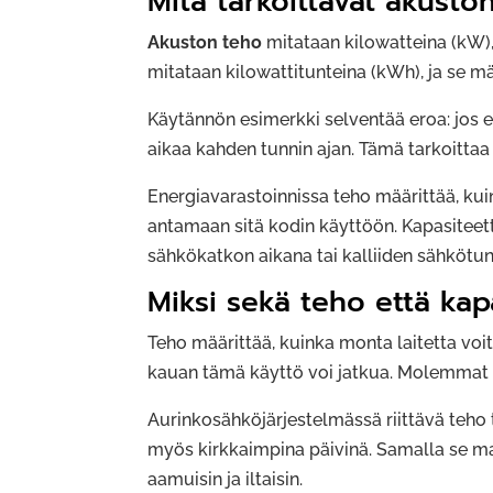
Mitä tarkoittavat akusto
Akuston teho
mitataan kilowatteina (kW),
mitataan kilowattitunteina (kWh), ja se m
Käytännön esimerkki selventää eroa: jos en
aikaa kahden tunnin ajan. Tämä tarkoittaa
Energiavarastoinnissa teho määrittää, ku
antamaan sitä kodin käyttöön. Kapasiteett
sähkökatkon aikana tai kalliiden sähkötun
Miksi sekä teho että kap
Teho määrittää, kuinka monta laitetta voi
kauan tämä käyttö voi jatkua. Molemmat t
Aurinkosähköjärjestelmässä riittävä teh
myös kirkkaimpina päivinä. Samalla se m
aamuisin ja iltaisin.