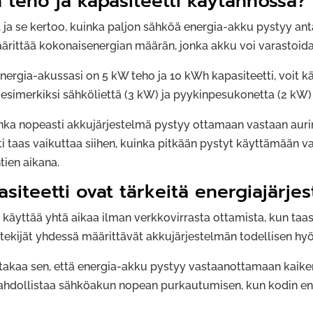
n teho ja kapasiteetti käytännössä?
 ja se kertoo, kuinka paljon sähköä energia-akku pystyy an
äärittää kokonaisenergian määrän, jonka akku voi varastoida
ergia-akussasi on 5 kW teho ja 10 kWh kapasiteetti, voit käy
 esimerkiksi sähköliettä (3 kW) ja pyykinpesukonetta (2 kW)
inka nopeasti akkujärjestelmä pystyy ottamaan vastaan aur
i taas vaikuttaa siihen, kuinka pitkään pystyt käyttämään v
tien aikana.
asiteetti ovat tärkeitä energiajärje
t käyttää yhtä aikaa ilman verkkovirrasta ottamista, kun taa
ekijät yhdessä määrittävät akkujärjestelmän todellisen hy
o takaa sen, että energia-akku pystyy vastaanottamaan kai
ahdollistaa sähköakun nopean purkautumisen, kun kodin en