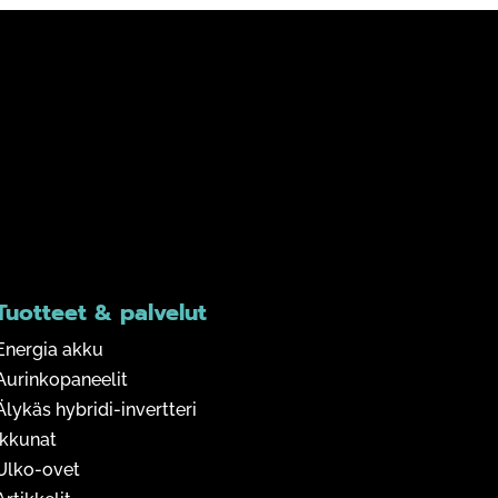
Tuotteet & palvelut
Energia akku
Aurinkopaneelit
Älykäs hybridi-invertteri
Ikkunat
Ulko-ovet