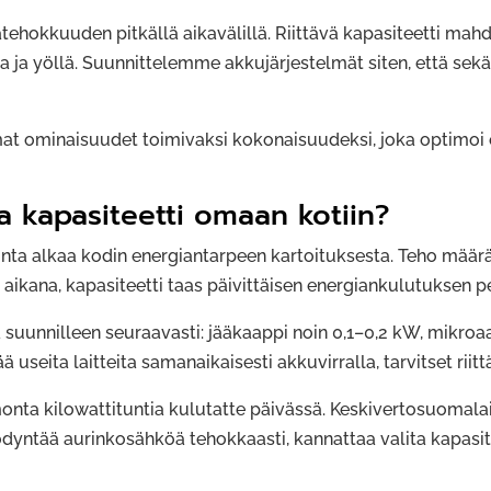
tehokkuuden pitkällä aikavälillä. Riittävä kapasiteetti mah
ja yöllä. Suunnittelemme akkujärjestelmät siten, että sekä
at ominaisuudet toimivaksi kokonaisuudeksi, joka optimoi 
ja kapasiteetti omaan kotiin?
inta alkaa kodin energiantarpeen kartoituksesta. Teho määr
ikana, kapasiteetti taas päivittäisen energiankulutuksen pe
 suunnilleen seuraavasti: jääkaappi noin 0,1–0,2 kW, mikro
 useita laitteita samanaikaisesti akkuvirralla, tarvitset riit
monta kilowattituntia kulutatte päivässä. Keskivertosuomal
yntää aurinkosähköä tehokkaasti, kannattaa valita kapasitee