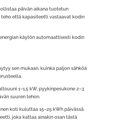
dollistaa päivän aikana tuotetun
 teho että kapasiteetti vastaavat kodin
energian käytön automaattisesti kodin
äytyy sen mukaan, kuinka paljon sähköä
rusteella.
aaltouuni 1–1,5 kW, pyykinpesukone 2–3
tävän suuren tehon.
ainen koti kuluttaa 15–25 kWh päivässä.
tti, joka kattaa ainakin osan tästä