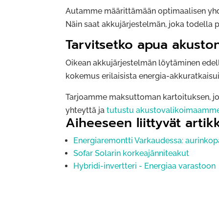
Autamme määrittämään optimaalisen yhdi
Näin saat akkujärjestelmän, joka todella
Tarvitsetko apua akusto
Oikean akkujärjestelmän löytäminen edell
kokemus erilaisista energia-akkuratkaisui
Tarjoamme maksuttoman kartoituksen, jos
yhteyttä ja
tutustu akustovalikoimaamm
Aiheeseen liittyvät artikk
Energiaremontti Varkaudessa: aurinkopa
Sofar Solarin korkeajänniteakut
Hybridi-invertteri - Energiaa varastoon