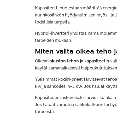
Kapasiteetti puolestaan määrittää energia
aurinkosähkön hyödyntämisen myös illalla 
todellisia tarpeita.
Hybridi-invertteri yhdistää nämä molemm
tarpeiden mukaan.
Miten valita oikea teho 
Oikean
akuston tehon ja kapasiteetin
val
käytät samanaikaisesti huippukulutuksen a
Yleisimmät kodinkoneet tarvitsevat tehoa
kW ja sähköliesi 3–4 kW. Jos haluat käyttää
Kapasiteetin laskemiseksi arvioi, kuinka 
Jos haluat varautua sähkökatkoon tai hyöd
tarpeesta.