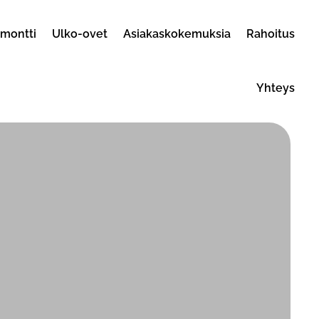
emontti
Ulko-ovet
Asiakaskokemuksia
Rahoitus
Yhteys