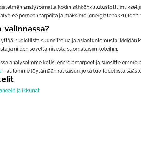
stelmän analysoimalla kodin sähkönkulutustottumukset ja 
 palvelee perheen tarpeita ja maksimoi energiatehokkuuden 
n valinnassa?
yttää huolellista suunnittelua ja asiantuntemusta. Meidän 
sta ja niiden soveltamisesta suomalaisiin koteihin.
sa analysoimme kotisi energiantarpeet ja suosittelemme p
e
– autamme löytämään ratkaisun, joka tuo todellista säästöä
elit
neelit ja ikkunat