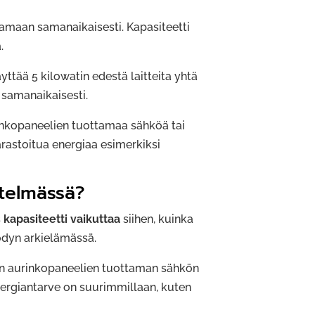
tamaan samanaikaisesti. Kapasiteetti
.
ttää 5 kilowatin edestä laitteita yhtä
 samanaikaisesti.
inkopaneelien tuottamaa sähköä tai
arastoitua energiaa esimerkiksi
stelmässä?
s
kapasiteetti vaikuttaa
siihen, kuinka
ödyn arkielämässä.
ken aurinkopaneelien tuottaman sähkön
ergiantarve on suurimmillaan, kuten