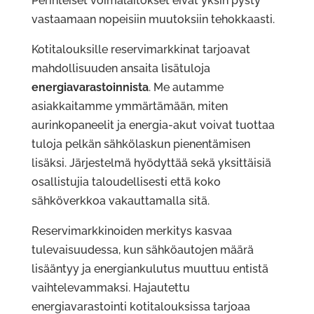
Perinteiset voimalaitokset eivät yksin pysty
vastaamaan nopeisiin muutoksiin tehokkaasti.
Kotitalouksille reservimarkkinat tarjoavat
mahdollisuuden ansaita lisätuloja
energiavarastoinnista
. Me autamme
asiakkaitamme ymmärtämään, miten
aurinkopaneelit ja energia-akut voivat tuottaa
tuloja pelkän sähkölaskun pienentämisen
lisäksi. Järjestelmä hyödyttää sekä yksittäisiä
osallistujia taloudellisesti että koko
sähköverkkoa vakauttamalla sitä.
Reservimarkkinoiden merkitys kasvaa
tulevaisuudessa, kun sähköautojen määrä
lisääntyy ja energiankulutus muuttuu entistä
vaihtelevammaksi. Hajautettu
energiavarastointi kotitalouksissa tarjoaa