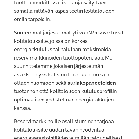
tuottaa merkittäviä lisätuloja säilyttäen
samalla riittävän kapasiteetin kotitalouden
omiin tarpeisiin.
Suuremmat järjestelmät yli 20 kWh soveltuvat
kotitalouksille, joissa on korkea
energiankulutus tai halutaan maksimoida
reservimarkkinoiden tuottopotentiaali. Me
suunnittelemme jokaisen järjestelmän
asiakkaan yksilöllisten tarpeiden mukaan,
ottaen huomioon sekä
aurinkopaneeleiden
tuotannon että kotitalouden kulutusprofiilin
optimaalisen yhdistelmän energia-akkujen
kanssa.
Reservimarkkinoille osallistuminen tarjoaa
kotitalouksille uuden tavan hyödyntää
energiavarastointijärjestelmiään taloudellisesti.