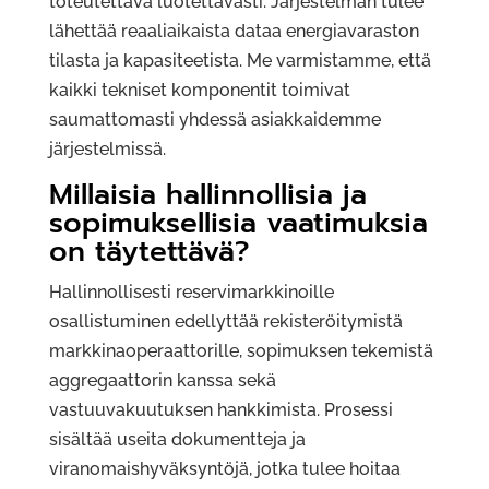
toteutettava luotettavasti. Järjestelmän tulee
lähettää reaaliaikaista dataa energiavaraston
tilasta ja kapasiteetista. Me varmistamme, että
kaikki tekniset komponentit toimivat
saumattomasti yhdessä asiakkaidemme
järjestelmissä.
Millaisia hallinnollisia ja
sopimuksellisia vaatimuksia
on täytettävä?
Hallinnollisesti reservimarkkinoille
osallistuminen edellyttää rekisteröitymistä
markkinaoperaattorille, sopimuksen tekemistä
aggregaattorin kanssa sekä
vastuuvakuutuksen hankkimista. Prosessi
sisältää useita dokumentteja ja
viranomaishyväksyntöjä, jotka tulee hoitaa