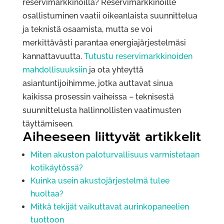
reservimarkkinoilla? Reservimarkkinoille
osallistuminen vaatii oikeanlaista suunnittelua
ja teknistä osaamista, mutta se voi
merkittävästi parantaa energiajärjestelmäsi
kannattavuutta.
Tutustu reservimarkkinoiden
mahdollisuuksiin
ja ota yhteyttä
asiantuntijoihimme, jotka auttavat sinua
kaikissa prosessin vaiheissa – teknisestä
suunnittelusta hallinnollisten vaatimusten
täyttämiseen.
Aiheeseen liittyvät artikkelit
Miten akuston paloturvallisuus varmistetaan
kotikäytössä?
Kuinka usein akustojärjestelmä tulee
huoltaa?
Mitkä tekijät vaikuttavat aurinkopaneelien
tuottoon