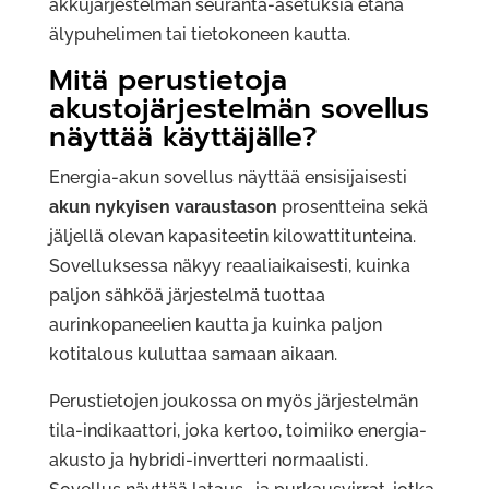
akkujärjestelmän seuranta-asetuksia etänä
älypuhelimen tai tietokoneen kautta.
Mitä perustietoja
akustojärjestelmän sovellus
näyttää käyttäjälle?
Energia-akun sovellus näyttää ensisijaisesti
akun nykyisen varaustason
prosentteina sekä
jäljellä olevan kapasiteetin kilowattitunteina.
Sovelluksessa näkyy reaaliaikaisesti, kuinka
paljon sähköä järjestelmä tuottaa
aurinkopaneelien kautta ja kuinka paljon
kotitalous kuluttaa samaan aikaan.
Perustietojen joukossa on myös järjestelmän
tila-indikaattori, joka kertoo, toimiiko energia-
akusto ja hybridi-invertteri normaalisti.