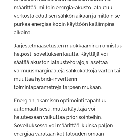
määrittää, milloin energia-akusto latautuu
verkosta edullisen sähkön aikaan ja milloin se
purkaa energiaa kodin käyttöön kalliimpina
aikoina.
Järjestelmäasetusten muokkaaminen onnistuu
helposti sovelluksen kautta. Käyttäjä voi
säätää akuston lataustehorajoja, asettaa
varmuusmarginaaleja sähkökatkoja varten tai
muuttaa hybridi-invertterin
toimintaparametreja tarpeen mukaan.
Energian jakamisen optimointi tapahtuu
automaattisesti, mutta käyttäjä voi
halutessaan vaikuttaa priorisointeihin.
Sovelluksessa voi määrittää, kuinka paljon
energiaa varataan kotitalouden omaan