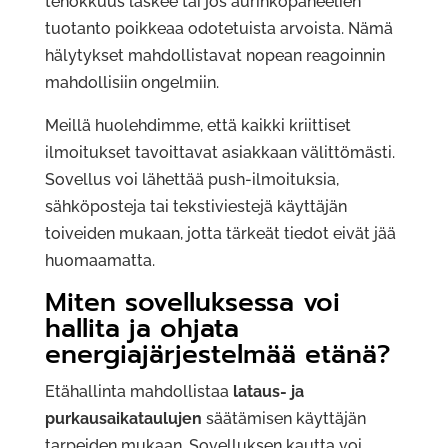
tehokkuus laskee tai jos aurinkopaneelien
tuotanto poikkeaa odotetuista arvoista. Nämä
hälytykset mahdollistavat nopean reagoinnin
mahdollisiin ongelmiin.
Meillä huolehdimme, että kaikki kriittiset
ilmoitukset tavoittavat asiakkaan välittömästi.
Sovellus voi lähettää push-ilmoituksia,
sähköposteja tai tekstiviestejä käyttäjän
toiveiden mukaan, jotta tärkeät tiedot eivät jää
huomaamatta.
Miten sovelluksessa voi
hallita ja ohjata
energiajärjestelmää etänä?
Etähallinta mahdollistaa
lataus- ja
purkausaikataulujen
säätämisen käyttäjän
tarpeiden mukaan. Sovelluksen kautta voi