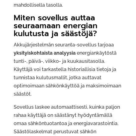
mahdollisella tasolla.
Miten sovellus auttaa
seuraamaan energian
kulutusta ja säästöjä?
Akkujärjestelmän seuranta-sovellus tarjoaa
yksityiskohtaista analyysia
energiankäytöstä
tunti-, päivä-, viikko- ja kuukausitasolla.
Käyttäjä voi tarkastella historiallisia tietoja ja
tunnistaa kulutusmallit, jotka auttavat
optimoimaan sähkönkäyttöä ja maksimoimaan
säästöt.
Sovellus laskee automaattisesti, kuinka paljon
rahaa käyttäjä on säästänyt hyödyntämällä
omaa sähköntuotantoa ja energiavarastointia.
Säästölaskelmat perustuvat sähkön