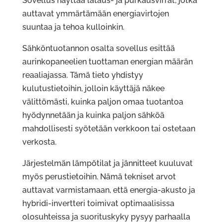
Sovellus näyttää lataus- ja purkausvirrat, jotka
auttavat ymmärtämään energiavirtojen
suuntaa ja tehoa kulloinkin.
Sähköntuotannon osalta sovellus esittää
aurinkopaneelien tuottaman energian määrän
reaaliajassa. Tämä tieto yhdistyy
kulutustietoihin, jolloin käyttäjä näkee
välittömästi, kuinka paljon omaa tuotantoa
hyödynnetään ja kuinka paljon sähköä
mahdollisesti syötetään verkkoon tai ostetaan
verkosta.
Järjestelmän lämpötilat ja jännitteet kuuluvat
myös perustietoihin. Nämä tekniset arvot
auttavat varmistamaan, että energia-akusto ja
hybridi-invertteri toimivat optimaalisissa
olosuhteissa ja suorituskyky pysyy parhaalla