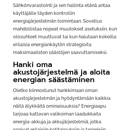
Sähkönvarastointi ja sen hallinta etänä antaa
käyttäjälle täyden kontrollin
energiajärjestelmän toimintaan. Sovellus
mahdollistaa nopeat muutokset asetuksiin, kun
olosuhteet muuttuvat tai kun halutaan kokeilla
erilaisia energiankäytön strategioita
maksimaalisten säästöjen saavuttamiseksi.
Hanki oma
akustojärjestelmä ja aloita
energian säästäminen
Oletko kiinnostunut hankkimaan oman
akustojärjestelmän ja hyödyntämään kaikkia
näitä älykkäitä ominaisuuksia? Energiaapu
tarjoaa kattavan valikoiman laadukkaita
energia-akkuja ja akkujärjestelmiä, jotka
sopivat erilaisiin kotitalouksiin ja tarpeisiin.