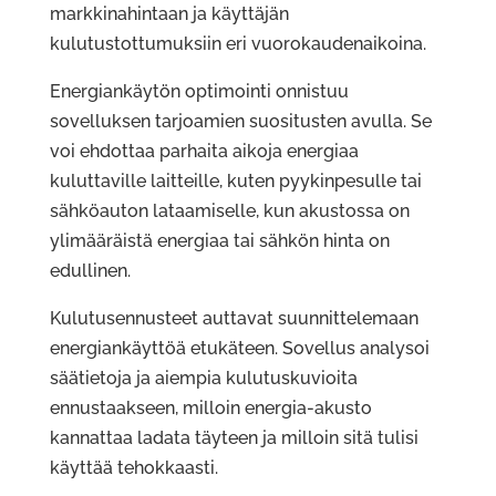
markkinahintaan ja käyttäjän
kulutustottumuksiin eri vuorokaudenaikoina.
Energiankäytön optimointi onnistuu
sovelluksen tarjoamien suositusten avulla. Se
voi ehdottaa parhaita aikoja energiaa
kuluttaville laitteille, kuten pyykinpesulle tai
sähköauton lataamiselle, kun akustossa on
ylimääräistä energiaa tai sähkön hinta on
edullinen.
Kulutusennusteet auttavat suunnittelemaan
energiankäyttöä etukäteen. Sovellus analysoi
säätietoja ja aiempia kulutuskuvioita
ennustaakseen, milloin energia-akusto
kannattaa ladata täyteen ja milloin sitä tulisi
käyttää tehokkaasti.