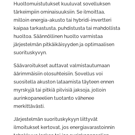
Huoltomuistutukset kuuluvat sovelluksen
tärkeimpiin ominaisuuksiin. Se ilmoittaa,
milloin energia-akusto tai hybridi-invertteri
kaipaa tarkastusta, puhdistusta tai mahdollista
huoltoa. Säännöllinen huolto varmistaa
järjestelmän pitkäikäisyyden ja optimaalisen
suorituskyvyn.
Säävaroitukset auttavat valmistautumaan
äärimmäisiin olosuhteisiin. Sovellus voi
suositella akuston lataamista täyteen ennen
myrskyjä tai pitkiä pilvisiä jaksoja, jolloin
aurinkopaneelien tuotanto vähenee
merkittävästi.
Järjestelmän suorituskykyyn liittyvät
ilmoitukset kertovat, jos energiavarastoinnin