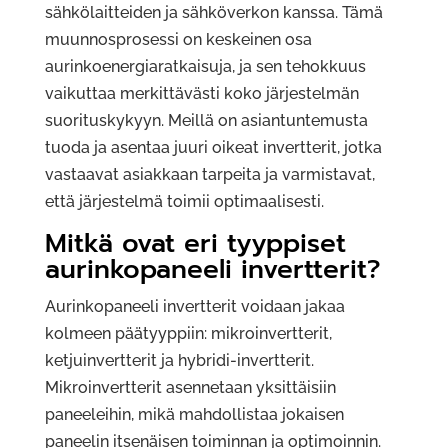
sähkölaitteiden ja sähköverkon kanssa. Tämä
muunnosprosessi on keskeinen osa
aurinkoenergiaratkaisuja, ja sen tehokkuus
vaikuttaa merkittävästi koko järjestelmän
suorituskykyyn. Meillä on asiantuntemusta
tuoda ja asentaa juuri oikeat invertterit, jotka
vastaavat asiakkaan tarpeita ja varmistavat,
että järjestelmä toimii optimaalisesti.
Mitkä ovat eri tyyppiset
aurinkopaneeli invertterit?
Aurinkopaneeli invertterit voidaan jakaa
kolmeen päätyyppiin: mikroinvertterit,
ketjuinvertterit ja hybridi-invertterit.
Mikroinvertterit asennetaan yksittäisiin
paneeleihin, mikä mahdollistaa jokaisen
paneelin itsenäisen toiminnan ja optimoinnin.