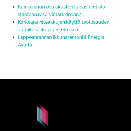
Kuinka suuri osa akuston kapasiteetista
sidotaan reservimarkkinaan?
Korkeajänniteakkujen käyttö teollisuuden
aurinkosähköjärjestelmissä
Lappeenrannan ikkunaremontit Energia
Avulta