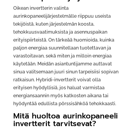
Oikean invertterin valinta
aurinkopaneelijärjestelmälle riippuu useista
tekijöistä, kuten järjestelmän koosta,
tehokkuusvaatimuksista ja asennuspaikan
erityispiirteistä. On tärkeää huomioida, kuinka
paljon energiaa suunnitellaan tuotettavan ja
varastoitavan, sekä miten ja milloin energiaa
käytetään. Meidän asiantuntijamme auttavat
sinua valitsemaan juuri sinun tarpeisiisi sopivan
ratkaisun. Hybridi-invertterit voivat olla
erityisen hyödyllisiä, jos haluat varmistaa
energiansaannin myös katkosten aikana tai
hyödyntää edullista pörssisähköä tehokkaasti.
Mitä huoltoa aurinkopaneeli
invertterit tarvitsevat?