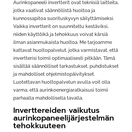
Aurinkopaneeli invertterit ovat teknisiä laitteita,
jotka vaativat säännöllistä huoltoa ja
kunnossapitoa suorituskyvyn säilyttämiseksi.
Vaikka invertterit on suunniteltu kestäviksi,
niiden käyttöikä ja tehokkuus voivat kärsiä
ilman asianmukaista huoltoa. Me tarjoamme
kattavat huoltopalvelut, jotka varmistavat, että
invertterisi toimii optimaalisesti pitkään. Tämä
sisältää säännölliset tarkastukset, puhdistukset
ja mahdolliset ohjelmistopäivitykset.
Luotettavan huoltopalvelun avulla voit olla
varma, että aurinkoenergiaratkaisusi toimii
parhaalla mahdollisella tavalla.
Inverttereiden vaikutus
aurinkopaneelijärjestelmän
tehokkuuteen