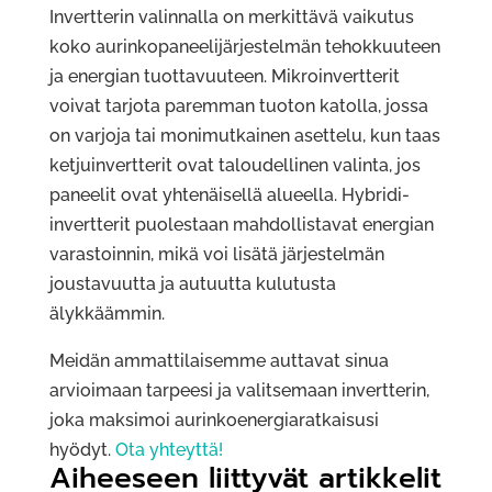
Invertterin valinnalla on merkittävä vaikutus
koko aurinkopaneelijärjestelmän tehokkuuteen
ja energian tuottavuuteen. Mikroinvertterit
voivat tarjota paremman tuoton katolla, jossa
on varjoja tai monimutkainen asettelu, kun taas
ketjuinvertterit ovat taloudellinen valinta, jos
paneelit ovat yhtenäisellä alueella. Hybridi-
invertterit puolestaan mahdollistavat energian
varastoinnin, mikä voi lisätä järjestelmän
joustavuutta ja autuutta kulutusta
älykkäämmin.
Meidän ammattilaisemme auttavat sinua
arvioimaan tarpeesi ja valitsemaan invertterin,
joka maksimoi aurinkoenergiaratkaisusi
hyödyt.
Ota yhteyttä!
Aiheeseen liittyvät artikkelit