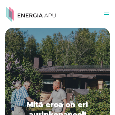
Mitä eroa on eri
aurinkopaneeli