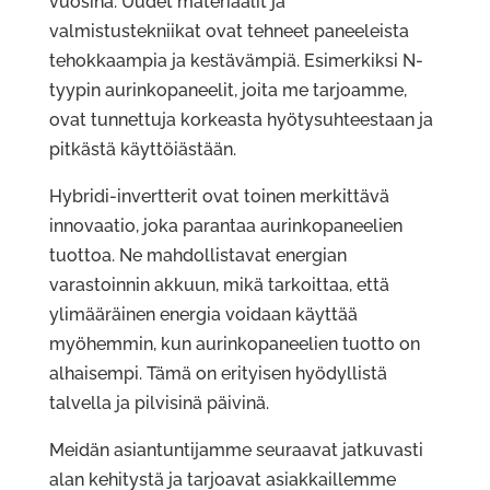
vuosina. Uudet materiaalit ja
valmistustekniikat ovat tehneet paneeleista
tehokkaampia ja kestävämpiä. Esimerkiksi N-
tyypin aurinkopaneelit, joita me tarjoamme,
ovat tunnettuja korkeasta hyötysuhteestaan ja
pitkästä käyttöiästään.
Hybridi-invertterit ovat toinen merkittävä
innovaatio, joka parantaa aurinkopaneelien
tuottoa. Ne mahdollistavat energian
varastoinnin akkuun, mikä tarkoittaa, että
ylimääräinen energia voidaan käyttää
myöhemmin, kun aurinkopaneelien tuotto on
alhaisempi. Tämä on erityisen hyödyllistä
talvella ja pilvisinä päivinä.
Meidän asiantuntijamme seuraavat jatkuvasti
alan kehitystä ja tarjoavat asiakkaillemme