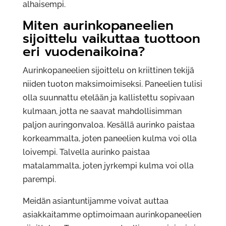
alhaisempi.
Miten aurinkopaneelien
sijoittelu vaikuttaa tuottoon
eri vuodenaikoina?
Aurinkopaneelien sijoittelu on kriittinen tekijä
niiden tuoton maksimoimiseksi. Paneelien tulisi
olla suunnattu etelään ja kallistettu sopivaan
kulmaan, jotta ne saavat mahdollisimman
paljon auringonvaloa. Kesällä aurinko paistaa
korkeammalta, joten paneelien kulma voi olla
loivempi. Talvella aurinko paistaa
matalammalta, joten jyrkempi kulma voi olla
parempi.
Meidän asiantuntijamme voivat auttaa
asiakkaitamme optimoimaan aurinkopaneelien