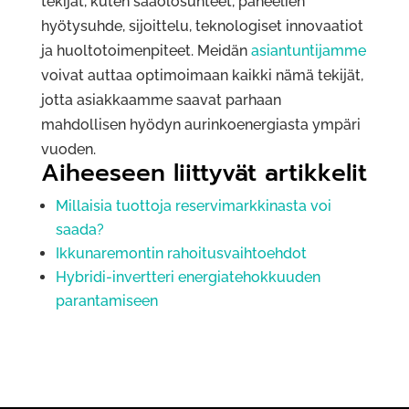
tekijät, kuten sääolosuhteet, paneelien
hyötysuhde, sijoittelu, teknologiset innovaatiot
ja huoltotoimenpiteet. Meidän
asiantuntijamme
voivat auttaa optimoimaan kaikki nämä tekijät,
jotta asiakkaamme saavat parhaan
mahdollisen hyödyn aurinkoenergiasta ympäri
vuoden.
Aiheeseen liittyvät artikkelit
Millaisia tuottoja reservimarkkinasta voi
saada?
Ikkunaremontin rahoitusvaihtoehdot
Hybridi-invertteri energiatehokkuuden
parantamiseen