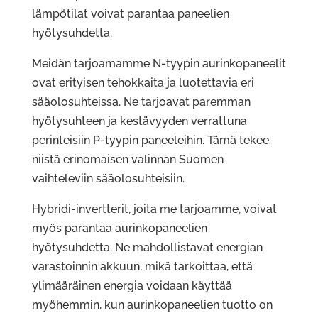
lämpötilat voivat parantaa paneelien
hyötysuhdetta.
Meidän tarjoamamme N-tyypin aurinkopaneelit
ovat erityisen tehokkaita ja luotettavia eri
sääolosuhteissa. Ne tarjoavat paremman
hyötysuhteen ja kestävyyden verrattuna
perinteisiin P-tyypin paneeleihin. Tämä tekee
niistä erinomaisen valinnan Suomen
vaihteleviin sääolosuhteisiin.
Hybridi-invertterit, joita me tarjoamme, voivat
myös parantaa aurinkopaneelien
hyötysuhdetta. Ne mahdollistavat energian
varastoinnin akkuun, mikä tarkoittaa, että
ylimääräinen energia voidaan käyttää
myöhemmin, kun aurinkopaneelien tuotto on