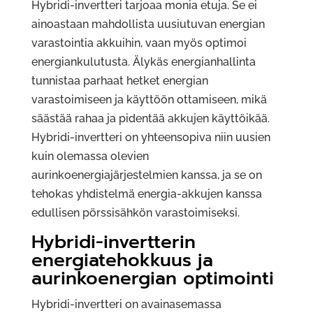
Hybridi-invertteri tarjoaa monia etuja. Se ei
ainoastaan mahdollista uusiutuvan energian
varastointia akkuihin, vaan myös optimoi
energiankulutusta. Älykäs energianhallinta
tunnistaa parhaat hetket energian
varastoimiseen ja käyttöön ottamiseen, mikä
säästää rahaa ja pidentää akkujen käyttöikää.
Hybridi-invertteri on yhteensopiva niin uusien
kuin olemassa olevien
aurinkoenergiajärjestelmien kanssa, ja se on
tehokas yhdistelmä energia-akkujen kanssa
edullisen pörssisähkön varastoimiseksi.
Hybridi-invertterin
energiatehokkuus ja
aurinkoenergian optimointi
Hybridi-invertteri on avainasemassa