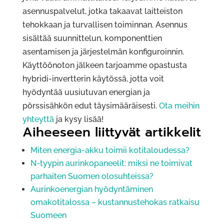
asennuspalvelut, jotka takaavat laitteiston
tehokkaan ja turvallisen toiminnan. Asennus
sisältää suunnittelun, komponenttien
asentamisen ja järjestelmän konfiguroinnin.
Käyttöönoton jälkeen tarjoamme opastusta
hybridi-invertterin käytössä, jotta voit
hyödyntää uusiutuvan energian ja
pörssisähkön edut täysimääräisesti.
Ota meihin
yhteyttä
ja kysy lisää!
Aiheeseen liittyvät artikkelit
Miten energia-akku toimii kotitaloudessa?
N-tyypin aurinkopaneelit: miksi ne toimivat
parhaiten Suomen olosuhteissa?
Aurinkoenergian hyödyntäminen
omakotitalossa – kustannustehokas ratkaisu
Suomeen