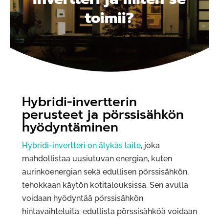
toimii?
Hybridi-invertterin
perusteet ja pörssisähkön
hyödyntäminen
Hybridi-invertteri on älykäs laite
, joka
mahdollistaa uusiutuvan energian, kuten
aurinkoenergian sekä edullisen pörssisähkön,
tehokkaan käytön kotitalouksissa. Sen avulla
voidaan hyödyntää pörssisähkön
hintavaihteluita: edullista pörssisähköä voidaan