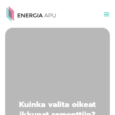
Kuinka valita oikeat
ikkunat remonttiin?