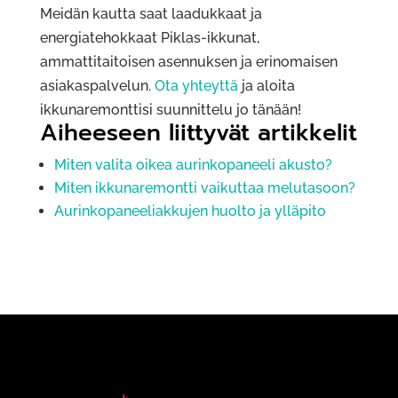
Meidän kautta saat laadukkaat ja
energiatehokkaat Piklas-ikkunat,
ammattitaitoisen asennuksen ja erinomaisen
asiakaspalvelun.
Ota yhteyttä
ja aloita
ikkunaremonttisi suunnittelu jo tänään!
Aiheeseen liittyvät artikkelit
Miten valita oikea aurinkopaneeli akusto?
Miten ikkunaremontti vaikuttaa melutasoon?
Aurinkopaneeliakkujen huolto ja ylläpito