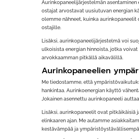
Aurinkopaneelijärjestelmän asentaminen e
ostajat arvostavat uusiutuvan energian k
olemme nähneet, kuinka aurinkopaneelit ov
ostajille.
Lisäksi, aurinkopaneelijärjestelmä voi s
ulkoisista energian hinnoista, jotka voivat
arvokkaamman pitkällä aikavälillä.
Aurinkopaneelien ympäri
Me tiedostamme, että ympäristövaikutukse
hankintaa. Aurinkoenergian käyttö vähentää
Jokainen asennettu aurinkopaneeli autt
Lisäksi, aurinkopaneelit ovat pitkäikäisiä
elinkaaren ajan. Me autamme asiakkaitamm
kestävämpää ja ympäristöystävällisempää