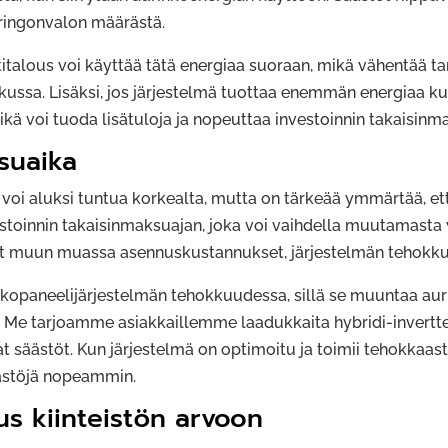
auringonvalon määrästä.
titalous voi käyttää tätä energiaa suoraan, mikä vähentää t
ussa. Lisäksi, jos järjestelmä tuottaa enemmän energiaa ku
ä voi tuoda lisätuloja ja nopeuttaa investoinnin takaisinm
suaika
voi aluksi tuntua korkealta, mutta on tärkeää ymmärtää, ett
toinnin takaisinmaksuajan, joka voi vaihdella muutamast
t muun muassa asennuskustannukset, järjestelmän tehokkuus
nkopaneelijärjestelmän tehokkuudessa, sillä se muuntaa au
i. Me tarjoamme asiakkaillemme laadukkaita hybridi-invertte
 säästöt. Kun järjestelmä on optimoitu ja toimii tehokkaas
äästöjä nopeammin.
us kiinteistön arvoon