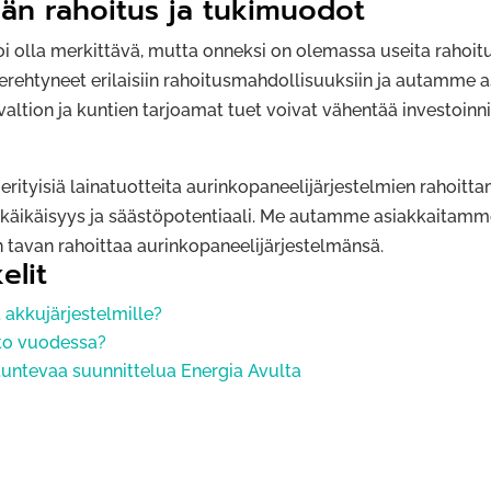
män rahoitus ja tukimuodot
oi olla merkittävä, mutta onneksi on olemassa useita rahoit
erehtyneet erilaisiin rahoitusmahdollisuuksiin ja autamm
 valtion ja kuntien tarjoamat tuet voivat vähentää investoin
 erityisiä lainatuotteita aurinkopaneelijärjestelmien rahoit
käikäisyys ja säästöpotentiaali. Me autamme asiakkaitamme 
tavan rahoittaa aurinkopaneelijärjestelmänsä.
elit
akkujärjestelmille?
tto vuodessa?
untevaa suunnittelua Energia Avulta