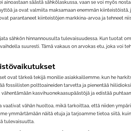
i ainoastaan säästä sähkölaskussa, vaan se voi myös nostaa 
äyttöä ja ovat valmiita maksamaan enemmän kiinteistöistä, 
at parantaneet kiinteistöjen markkina-arvoa ja tehneet nii
uojata sähkön hinnannousulta tulevaisuudessa. Kun tuotat o
 vaihdella suuresti. Tämä vakaus on arvokas etu, joka voi teh
stövaikutukset
t ovat tärkeä tekijä monille asiakkaillemme, kun he harkit
 fossiilisten polttoaineiden tarvetta ja pienentää hiilidioks
aa vähentämään kasvihuonekaasupäästöjä ja edistää puhtaa
 ja vaativat vähän huoltoa, mikä tarkoittaa, että niiden ympä
e ymmärtämään näitä etuja ja tarjoamme tietoa siitä, kuink
 tulevaisuutta.