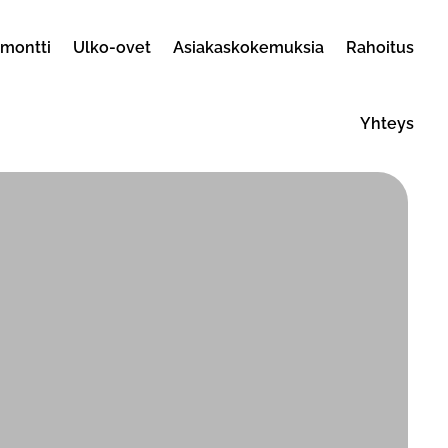
emontti
Ulko-ovet
Asiakaskokemuksia
Rahoitus
Yhteys