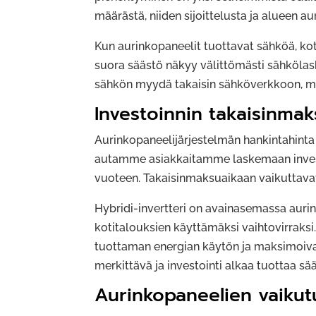
määrästä, niiden sijoittelusta ja alueen 
Kun aurinkopaneelit tuottavat sähköä, ko
suora säästö näkyy välittömästi sähkölask
sähkön myydä takaisin sähköverkkoon, mik
Investoinnin takaisinmak
Aurinkopaneelijärjestelmän hankintahinta 
autamme asiakkaitamme laskemaan inves
vuoteen. Takaisinmaksuaikaan vaikuttava
Hybridi-invertteri on avainasemassa auri
kotitalouksien käyttämäksi vaihtovirraks
tuottaman energian käytön ja maksimoivat
merkittävä ja investointi alkaa tuottaa s
Aurinkopaneelien vaikut