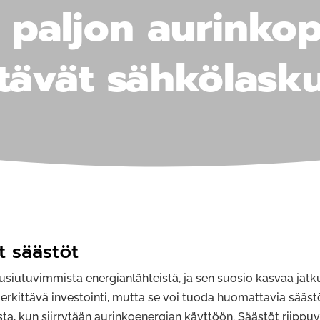
 paljon aurinkop
tävät sähkölask
t säästöt
usiutuvimmista energianlähteistä, ja sen suosio kasvaa ja
rkittävä investointi, mutta se voi tuoda huomattavia säästö
a, kun siirrytään aurinkoenergian käyttöön. Säästöt riippuv