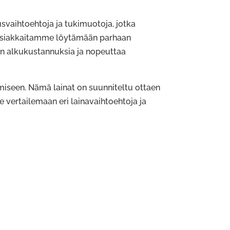
usvaihtoehtoja ja tukimuotoja, jotka
e asiakkaitamme löytämään parhaan
nin alkukustannuksia ja nopeuttaa
tamiseen. Nämä lainat on suunniteltu ottaen
vertailemaan eri lainavaihtoehtoja ja