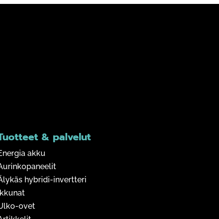
Tuotteet & palvelut
Energia akku
Aurinkopaneelit
Älykäs hybridi-invertteri
Ikkunat
Ulko-ovet