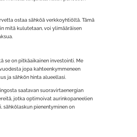
arvetta ostaa sähköä verkkoyhtiöltä. Tämä
in mitä kulutetaan, voi ylimääräisen
aksua.
ä se on pitkäaikainen investointi. Me
a vuodesta jopa kahteenkymmeneen
 ja sähkön hinta alueellasi.
ringosta saatavan suoravirtaenergian
reitä, jotka optimoivat aurinkopaneelien
ti, sähkölaskun pienentyminen on