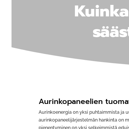
Kuinka
sääs
Aurinkopaneelien tuoma
Aurinkoenergia on yksi puhtaimmista ja u
aurinkopaneelijärjestelmän hankinta on me
pienentyminen on yksi selkeimmistä eduist