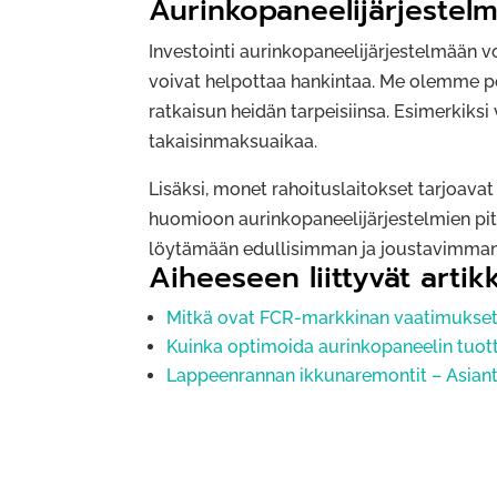
Aurinkopaneelijärjestel
Investointi aurinkopaneelijärjestelmään v
voivat helpottaa hankintaa. Me olemme p
ratkaisun heidän tarpeisiinsa. Esimerkiksi
takaisinmaksuaikaa.
Lisäksi, monet rahoituslaitokset tarjoavat
huomioon aurinkopaneelijärjestelmien pit
löytämään edullisimman ja joustavimman 
Aiheeseen liittyvät artikk
Mitkä ovat FCR-markkinan vaatimukset 
Kuinka optimoida aurinkopaneelin tuo
Lappeenrannan ikkunaremontit – Asiant