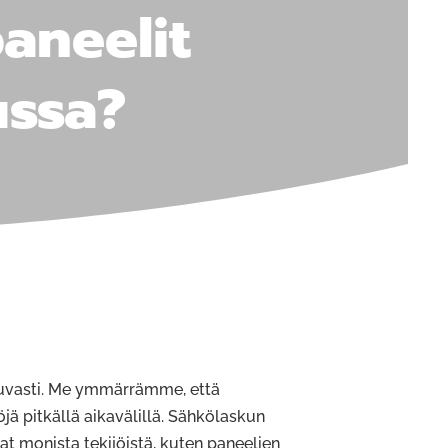
aneelit
ussa?
tkuvasti. Me ymmärrämme, että
jä pitkällä aikavälillä. Sähkölaskun
at monista tekijöistä, kuten paneelien