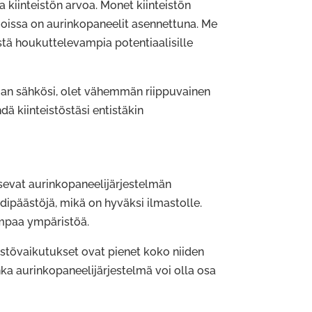
kiinteistön arvoa. Monet kiinteistön
joissa on aurinkopaneelit asennettuna. Me
stä houkuttelevampia potentiaalisille
man sähkösi, olet vähemmän riippuvainen
dä kiinteistöstäsi entistäkin
sevat aurinkopaneelijärjestelmän
idipäästöjä, mikä on hyväksi ilmastolle.
mpaa ympäristöä.
ristövaikutukset ovat pienet koko niiden
a aurinkopaneelijärjestelmä voi olla osa