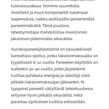
tulevaisuudessa. Voimme suunnitella
invertterit ja muut komponentit tukemaan
laajennuksia, vaikka aloittaisitte pienemmällä
paneelimäärällä. Tämä joustava
lähestymistapa mahdollistaa investoinnin
jakamisen pidemmälle aikavälille.
Aurinkopaneelijärjestelmä on taloudellisesti
kannattava sijoitus, jonka takaisinmaksuaika on
tyypillisesti 8-12 vuotta. Paneelien käyttöikä on
kuitenkin 30-40 vuotta, joten järjestelmä
tuottaa puhdasta energiaa ja säästöjä vielä
pitkään takaisinmaksuajan jälkeenkin. N-
tyyppiset paneelit säilyttävät tehokkuutensa
erityisen hyvin pitkällä aikavälillä, mikä
parantaa sijoituksen tuottoa entisestään.