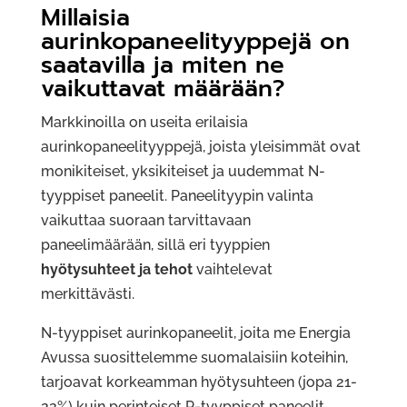
Millaisia
aurinkopaneelityyppejä on
saatavilla ja miten ne
vaikuttavat määrään?
Markkinoilla on useita erilaisia
aurinkopaneelityyppejä, joista yleisimmät ovat
monikiteiset, yksikiteiset ja uudemmat N-
tyyppiset paneelit. Paneelityypin valinta
vaikuttaa suoraan tarvittavaan
paneelimäärään, sillä eri tyyppien
hyötysuhteet ja tehot
vaihtelevat
merkittävästi.
N-tyyppiset aurinkopaneelit, joita me Energia
Avussa suosittelemme suomalaisiin koteihin,
tarjoavat korkeamman hyötysuhteen (jopa 21-
22%) kuin perinteiset P-tyyppiset paneelit.