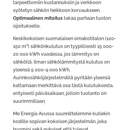
tarpeettomiin kustannuksiin ja verkkoon
syötetyn sähkön heikkoon korvaukseen.
Optimaalinen mitoitus
takaa parhaan tuoton
sijoitukselle.
Keskikokoisen suomalaisen omakotitalon (120-
150 m²) sähkönkulutus on tyypillisesti 15 000-
20 000 kWh vuodessa, jos lämmitys on
sähköllä. Ilman sähkölämmitystä kulutus on
yleensä 5 000-9 000 kWh.
Aurinkosähköjärjestelmällä pyritään yleensä
kattamaan merkittävä osa tästä kulutuksesta,
erityisesti päiväsaikaan, jolloin tuotanto on
suurimmillaan.
Me Energia Avussa suunnittelemme kullekin
kodille sopivan kokoisen järjestelmän, joka
huomioi sekä nykyiset että tulevat