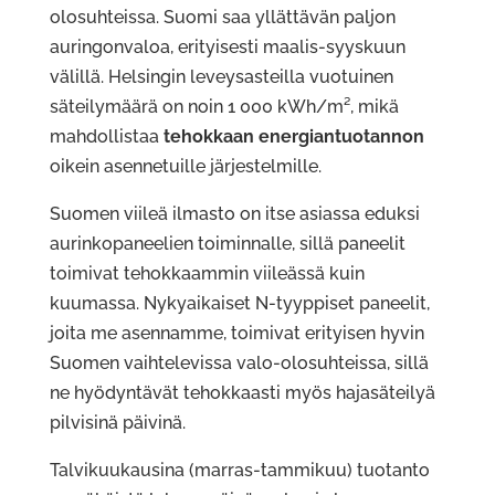
olosuhteissa. Suomi saa yllättävän paljon
auringonvaloa, erityisesti maalis-syyskuun
välillä. Helsingin leveysasteilla vuotuinen
säteilymäärä on noin 1 000 kWh/m², mikä
mahdollistaa
tehokkaan energiantuotannon
oikein asennetuille järjestelmille.
Suomen viileä ilmasto on itse asiassa eduksi
aurinkopaneelien toiminnalle, sillä paneelit
toimivat tehokkaammin viileässä kuin
kuumassa. Nykyaikaiset N-tyyppiset paneelit,
joita me asennamme, toimivat erityisen hyvin
Suomen vaihtelevissa valo-olosuhteissa, sillä
ne hyödyntävät tehokkaasti myös hajasäteilyä
pilvisinä päivinä.
Talvikuukausina (marras-tammikuu) tuotanto