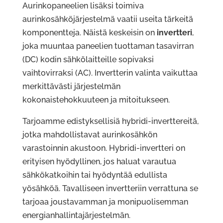
Aurinkopaneelien lisäksi toimiva
aurinkosähköjärjestelmä vaatii useita tärkeitä
komponentteja. Näistä keskeisin on
invertteri
,
joka muuntaa paneelien tuottaman tasavirran
(DC) kodin sähkölaitteille sopivaksi
vaihtovirraksi (AC). Invertterin valinta vaikuttaa
merkittävästi järjestelmän
kokonaistehokkuuteen ja mitoitukseen.
Tarjoamme edistyksellisiä hybridi-inverttereitä,
jotka mahdollistavat aurinkosähkön
varastoinnin akustoon. Hybridi-invertteri on
erityisen hyödyllinen, jos haluat varautua
sähkökatkoihin tai hyödyntää edullista
yösähköä. Tavalliseen invertteriin verrattuna se
tarjoaa joustavamman ja monipuolisemman
energianhallintajärjestelmän.