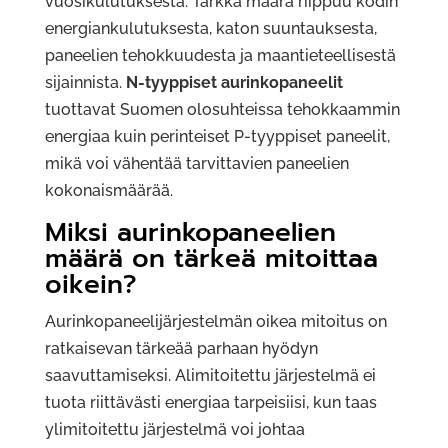
vuosikulutuksesta. Tarkka määrä riippuu kodin
energiankulutuksesta, katon suuntauksesta,
paneelien tehokkuudesta ja maantieteellisestä
sijainnista.
N-tyyppiset aurinkopaneelit
tuottavat Suomen olosuhteissa tehokkaammin
energiaa kuin perinteiset P-tyyppiset paneelit,
mikä voi vähentää tarvittavien paneelien
kokonaismäärää.
Miksi aurinkopaneelien
määrä on tärkeä mitoittaa
oikein?
Aurinkopaneelijärjestelmän oikea mitoitus on
ratkaisevan tärkeää parhaan hyödyn
saavuttamiseksi. Alimitoitettu järjestelmä ei
tuota riittävästi energiaa tarpeisiisi, kun taas
ylimitoitettu järjestelmä voi johtaa