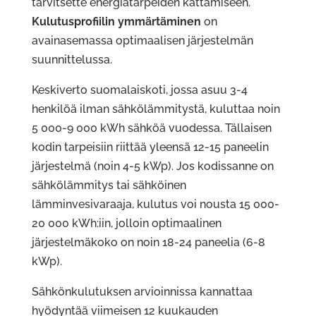
tarvitsette energiatarpeiden kattamiseen.
Kulutusprofiilin ymmärtäminen
on
avainasemassa optimaalisen järjestelmän
suunnittelussa.
Keskiverto suomalaiskoti, jossa asuu 3-4
henkilöä ilman sähkölämmitystä, kuluttaa noin
5 000-9 000 kWh sähköä vuodessa. Tällaisen
kodin tarpeisiin riittää yleensä 12-15 paneelin
järjestelmä (noin 4-5 kWp). Jos kodissanne on
sähkölämmitys tai sähköinen
lämminvesivaraaja, kulutus voi nousta 15 000-
20 000 kWh:iin, jolloin optimaalinen
järjestelmäkoko on noin 18-24 paneelia (6-8
kWp).
Sähkönkulutuksen arvioinnissa kannattaa
hyödyntää viimeisen 12 kuukauden