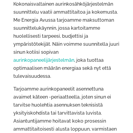
Kokonaisvaltainen aurinkosähköjärjestelmän
suunnittelu vaatii ammattitaitoa ja kokemusta.
Me Energia Avussa tarjoamme maksuttoman
suunnittelukäynnin, jossa kartoitamme
huolellisesti tarpeesi, budjettisi ja
ympäristötekijät. Näin voimme suunnitella juuri
sinun kotiisi sopivan
aurinkopaneelijärjestelmän
, joka tuottaa
optimaalisen määrän energiaa sekä nyt että
tulevaisuudessa.
Tarjoamme aurinkopaneelit asennettuna
avaimet käteen -periaatteella, joten sinun ei
tarvitse huolehtia asennuksen teknisistä
yksityiskohdista tai tarvittavista luvista.
Asiantuntijamme hoitavat koko prosessin
ammattitaitoisesti alusta loppuun, varmistaen