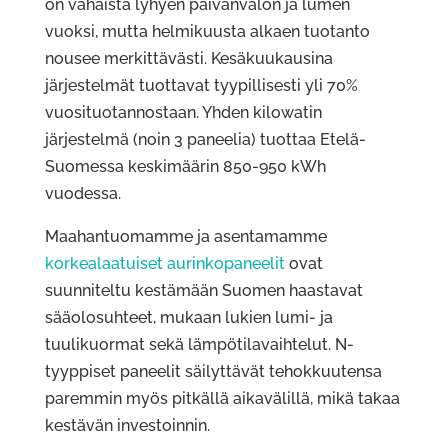
on vähäistä lyhyen päivänvalon ja lumen
vuoksi, mutta helmikuusta alkaen tuotanto
nousee merkittävästi. Kesäkuukausina
järjestelmät tuottavat tyypillisesti yli 70%
vuosituotannostaan. Yhden kilowatin
järjestelmä (noin 3 paneelia) tuottaa Etelä-
Suomessa keskimäärin 850-950 kWh
vuodessa.
Maahantuomamme ja asentamamme
korkealaatuiset aurinkopaneelit
ovat
suunniteltu kestämään Suomen haastavat
sääolosuhteet, mukaan lukien lumi- ja
tuulikuormat sekä lämpötilavaihtelut. N-
tyyppiset paneelit säilyttävät tehokkuutensa
paremmin myös pitkällä aikavälillä, mikä takaa
kestävän investoinnin.