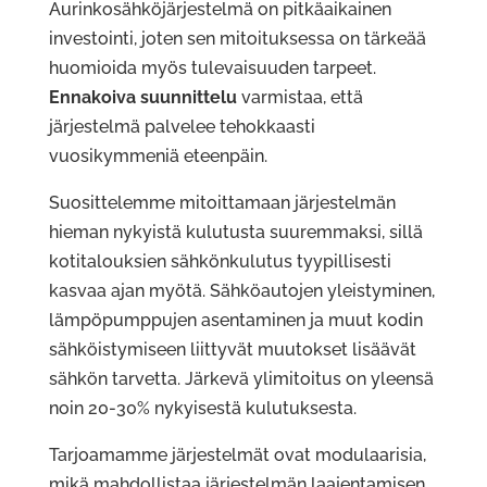
Aurinkosähköjärjestelmä on pitkäaikainen
investointi, joten sen mitoituksessa on tärkeää
huomioida myös tulevaisuuden tarpeet.
Ennakoiva suunnittelu
varmistaa, että
järjestelmä palvelee tehokkaasti
vuosikymmeniä eteenpäin.
Suosittelemme mitoittamaan järjestelmän
hieman nykyistä kulutusta suuremmaksi, sillä
kotitalouksien sähkönkulutus tyypillisesti
kasvaa ajan myötä. Sähköautojen yleistyminen,
lämpöpumppujen asentaminen ja muut kodin
sähköistymiseen liittyvät muutokset lisäävät
sähkön tarvetta. Järkevä ylimitoitus on yleensä
noin 20-30% nykyisestä kulutuksesta.
Tarjoamamme järjestelmät ovat modulaarisia,
mikä mahdollistaa järjestelmän laajentamisen