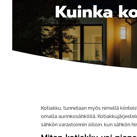
Kuinka k
Kotiakku, tunnetaan myös nimellä kiinteist
omalla aurinkosähköllä. Kotiakkujärjestelm
sähkön varastoinnin silloin, kun sähkön hi