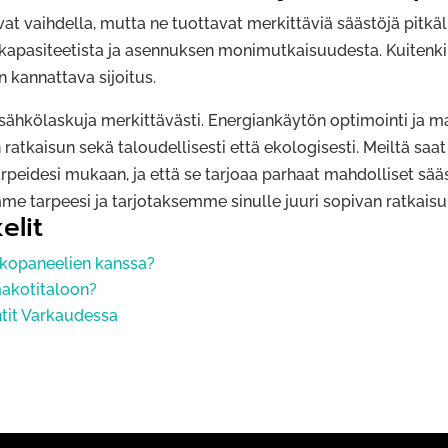
at vaihdella, mutta ne tuottavat merkittäviä säästöjä pitkä
kapasiteetista ja asennuksen monimutkaisuudesta. Kuitenki
 kannattava sijoitus.
ä sähkölaskuja merkittävästi. Energiankäytön optimointi ja m
ratkaisun sekä taloudellisesti että ekologisesti. Meiltä saa
arpeidesi mukaan, ja että se tarjoaa parhaat mahdolliset sää
e tarpeesi ja tarjotaksemme sinulle juuri sopivan ratkaisu
elit
nkopaneelien kanssa?
makotitaloon?
ntit Varkaudessa