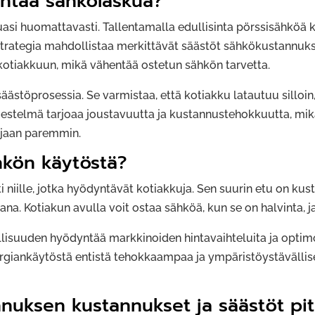
entää sähkölaskua?
si huomattavasti. Tallentamalla edullisinta pörssisähköä kot
strategia mahdollistaa merkittävät säästöt sähkökustannuks
kotiakkuun, mikä vähentää ostetun sähkön tarvetta.
äästöprosessia. Se varmistaa, että kotiakku latautuu silloin,
rjestelmä tarjoaa joustavuutta ja kustannustehokkuutta, mik
lujaan paremmin.
hkön käytöstä?
sti niille, jotka hyödyntävät kotiakkuja. Sen suurin etu on ku
a. Kotiakun avulla voit ostaa sähköä, kun se on halvinta, ja
lisuuden hyödyntää markkinoiden hintavaihteluita ja optim
rgiankäytöstä entistä tehokkaampaa ja ympäristöystävällise
nuksen kustannukset ja säästöt pitkä