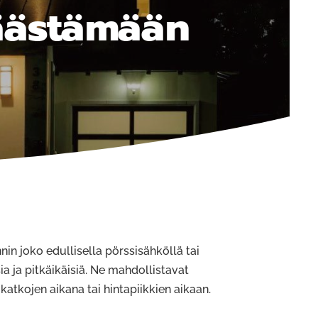
äästämään
in joko edullisella pörssisähköllä tai
ia ja pitkäikäisiä. Ne mahdollistavat
atkojen aikana tai hintapiikkien aikaan.