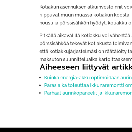
Kotiakun asennuksen alkuinvestoinnit voiv
riippuvat muun muassa kotiakun koosta, 
nousu ja pörssisähkön hyödyt, kotiakku on
Pitkällä aikavälillä kotiakku voi vähentä
pörssisähköä tekevät kotiakusta toimivan 
että kotiakkujärjestelmäsi on räätälöity t
maksuton suunnitteluaika kartoittaaksemm
Aiheeseen liittyvät artikk
Kuinka energia-akku optimoidaan auri
Paras aika toteuttaa ikkunaremontti o
Parhaat aurinkopaneelit ja ikkunaremo