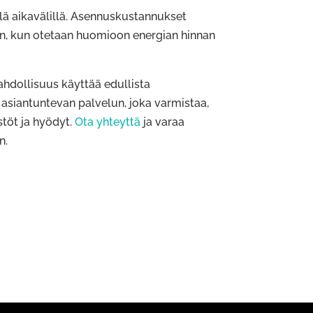
llä aikavälillä. Asennuskustannukset
n, kun otetaan huomioon energian hinnan
ahdollisuus käyttää edullista
t asiantuntevan palvelun, joka varmistaa,
stöt ja hyödyt.
Ota yhteyttä
ja varaa
n.