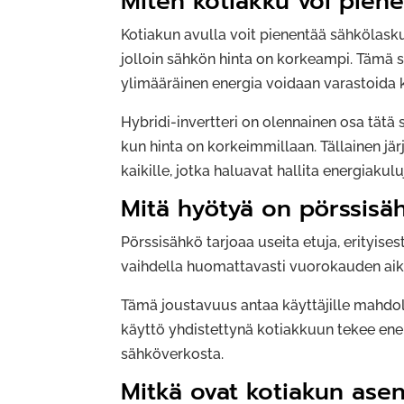
Miten kotiakku voi pien
Kotiakun avulla voit pienentää sähkölaskua
jolloin sähkön hinta on korkeampi. Tämä 
ylimääräinen energia voidaan varastoida 
Hybridi-invertteri on olennainen osa tätä s
kun hinta on korkeimmillaan. Tällainen jä
kaikille, jotka haluavat hallita energiaku
Mitä hyötyä on pörssisä
Pörssisähkö tarjoaa useita etuja, erityise
vaihdella huomattavasti vuorokauden aikan
Tämä joustavuus antaa käyttäjille mahdol
käyttö yhdistettynä kotiakkuun tekee ene
sähköverkosta.
Mitkä ovat kotiakun asen