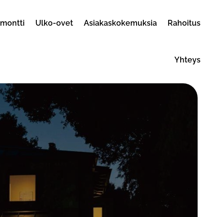
emontti
Ulko-ovet
Asiakaskokemuksia
Rahoitus
Yhteys