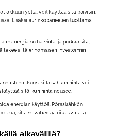
iakkuun yöllä, voit käyttää sitä päivisin,
issa. Lisäksi aurinkopaneelien tuottama
 kun energia on halvinta, ja purkaa sitä,
ä tekee siitä erinomaisen investoinnin
stannustehokkuus, sillä sähkön hinta voi
 käyttää sitä, kun hinta nousee.
oida energian käyttöä. Pörssisähkön
mpää, sillä se vähentää riippuvuutta
llä aikavälillä?