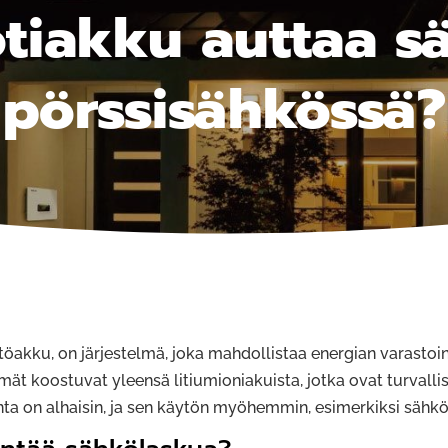
otiakku auttaa s
pörssisähkössä?
öakku, on järjestelmä, joka mahdollistaa energian varastoinn
ät koostuvat yleensä litiumioniakuista, jotka ovat turvallis
nta on alhaisin, ja sen käytön myöhemmin, esimerkiksi sähkök