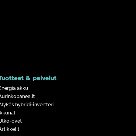
Tuotteet & palvelut
Energia akku
Aurinkopaneelit
Älykäs hybridi-invertteri
Ikkunat
Ulko-ovet
Artikkelit