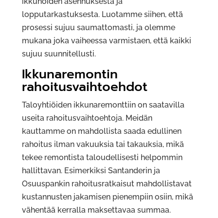
ikkunoiden asennuksesta ja
lopputarkastuksesta. Luotamme siihen, että
prosessi sujuu saumattomasti, ja olemme
mukana joka vaiheessa varmistaen, että kaikki
sujuu suunnitellusti.
Ikkunaremontin
rahoitusvaihtoehdot
Taloyhtiöiden ikkunaremonttiin on saatavilla
useita rahoitusvaihtoehtoja. Meidän
kauttamme on mahdollista saada edullinen
rahoitus ilman vakuuksia tai takauksia, mikä
tekee remontista taloudellisesti helpommin
hallittavan. Esimerkiksi Santanderin ja
Osuuspankin rahoitusratkaisut mahdollistavat
kustannusten jakamisen pienempiin osiin, mikä
vähentää kerralla maksettavaa summaa.