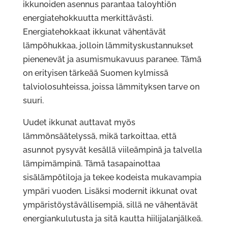
ikkunoiden asennus parantaa taloyhtiön
energiatehokkuutta merkittävästi.
Energiatehokkaat ikkunat vähentävät
lämpöhukkaa, jolloin lämmityskustannukset
pienenevät ja asumismukavuus paranee. Tämä
on erityisen tärkeää Suomen kylmissä
talviolosuhteissa, joissa lämmityksen tarve on
suuri.
Uudet ikkunat auttavat myös
lämmönsäätelyssä, mikä tarkoittaa, että
asunnot pysyvät kesällä viileämpinä ja talvella
lämpimämpinä. Tämä tasapainottaa
sisälämpötiloja ja tekee kodeista mukavampia
ympäri vuoden. Lisäksi modernit ikkunat ovat
ympäristöystävällisempiä, sillä ne vähentävät
energiankulutusta ja sitä kautta hiilijalanjälkeä.