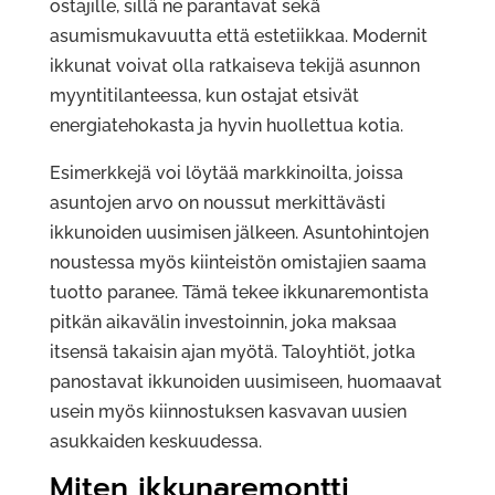
ostajille, sillä ne parantavat sekä
asumismukavuutta että estetiikkaa. Modernit
ikkunat voivat olla ratkaiseva tekijä asunnon
myyntitilanteessa, kun ostajat etsivät
energiatehokasta ja hyvin huollettua kotia.
Esimerkkejä voi löytää markkinoilta, joissa
asuntojen arvo on noussut merkittävästi
ikkunoiden uusimisen jälkeen. Asuntohintojen
noustessa myös kiinteistön omistajien saama
tuotto paranee. Tämä tekee ikkunaremontista
pitkän aikavälin investoinnin, joka maksaa
itsensä takaisin ajan myötä. Taloyhtiöt, jotka
panostavat ikkunoiden uusimiseen, huomaavat
usein myös kiinnostuksen kasvavan uusien
asukkaiden keskuudessa.
Miten ikkunaremontti