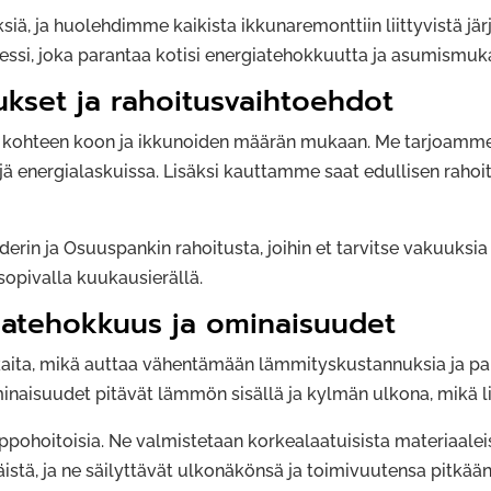
siä, ja huolehdimme kaikista ikkuna­remonttiin liittyvistä j
essi, joka parantaa kotisi energiatehokkuutta ja asumismuk
kset ja rahoitusvaihtoehdot
 kohteen koon ja ikkunoiden määrän mukaan. Me tarjoamme k
töjä energialaskuissa. Lisäksi kauttamme saat edullisen rah
in ja Osuuspankin rahoitusta, joihin et tarvitse vakuuksia
sopivalla kuukausierällä.
iatehokkuus ja ominaisuudet
okkaita, mikä auttaa vähentämään lämmityskustannuksia ja p
naisuudet pitävät lämmön sisällä ja kylmän ulkona, mikä 
elppohoitoisia. Ne valmistetaan korkealaatuisista materiaale
istä, ja ne säilyttävät ulkonäkönsä ja toimivuutensa pitkään