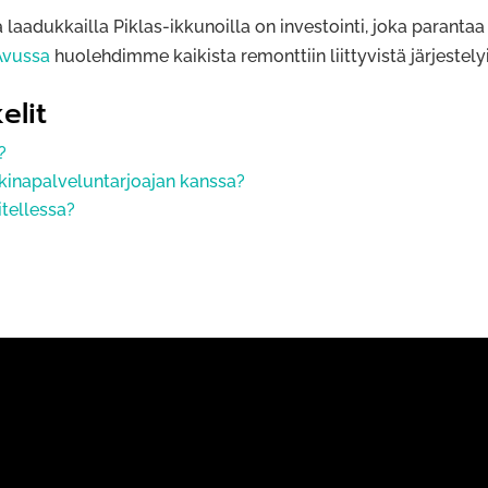
aadukkailla Piklas-ikkunoilla on investointi, joka parantaa
Avussa
huolehdimme kaikista remonttiin liittyvistä järjestelyis
elit
?
kinapalveluntarjoajan kanssa?
tellessa?