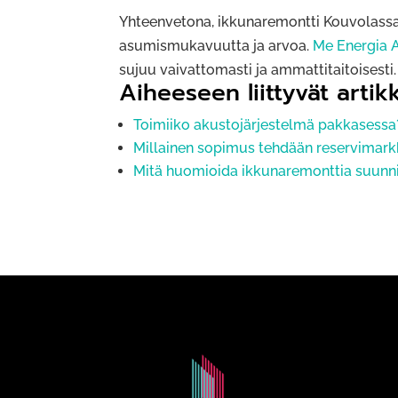
Yhteenvetona, ikkunaremontti Kouvolassa l
asumismukavuutta ja arvoa.
Me Energia 
sujuu vaivattomasti ja ammattitaitoisesti.
Aiheeseen liittyvät artikk
Toimiiko akustojärjestelmä pakkasessa
Millainen sopimus tehdään reservimark
Mitä huomioida ikkunaremonttia suunni