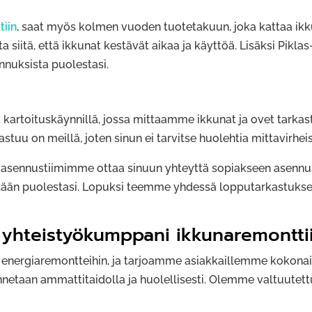
tiin
, saat myös kolmen vuoden tuotetakuun, joka kattaa ikku
siitä, että ikkunat kestävät aikaa ja käyttöä. Lisäksi Pikla
nnuksista puolestasi.
kartoituskäynnillä, jossa mittaamme ikkunat ja ovet tarkast
astuu on meillä, joten sinun ei tarvitse huolehtia mittavirheis
tu, asennustiimimme ottaa sinuun yhteyttä sopiakseen asen
ätetään puolestasi. Lopuksi teemme yhdessä lopputarkastuks
 yhteistyökumppani ikkunaremontti
energiaremontteihin, ja tarjoamme asiakkaillemme kokona
ennetaan ammattitaidolla ja huolellisesti. Olemme valtuutet