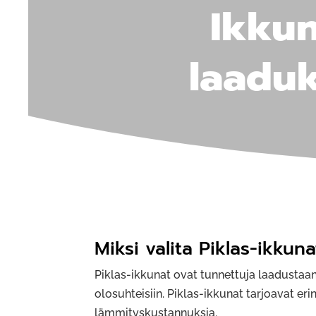
Ikkun
laaduk
Miksi valita Piklas-ikkun
Piklas-ikkunat ovat tunnettuja laadustaa
olosuhteisiin. Piklas-ikkunat tarjoavat 
lämmityskustannuksia.