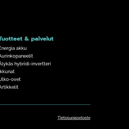
Tuotteet & palvelut
Energia akku
Aurinkopaneelit
Älykäs hybridi-invertteri
Ikkunat
Ulko-ovet
Artikkelit
Tietosuojaseloste