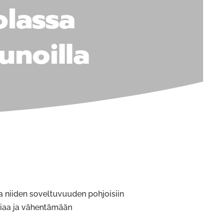
olassa
unoilla
a niiden soveltuvuuden pohjoisiin
giaa ja vähentämään