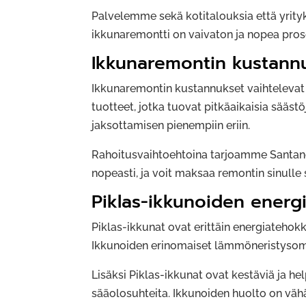
Palvelemme sekä kotitalouksia että yrityk
ikkunaremontti on vaivaton ja nopea pros
Ikkunaremontin kustannu
Ikkunaremontin kustannukset vaihtelevat
tuotteet, jotka tuovat pitkäaikaisia sääs
jaksottamisen pienempiin eriin.
Rahoitusvaihtoehtoina tarjoamme Santander
nopeasti, ja voit maksaa remontin sinulle 
Piklas-ikkunoiden energ
Piklas-ikkunat ovat erittäin energiateh
Ikkunoiden erinomaiset lämmöneristysomi
Lisäksi Piklas-ikkunat ovat kestäviä ja h
sääolosuhteita. Ikkunoiden huolto on vähä