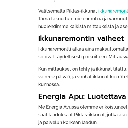
Valitsemalla Piklas-ikkunat
ikkuna­remont
Tämä takuu tuo mielenrauhaa ja varmuutta 
huolehdimme kaikista mittauksista ja ase
Ikkunaremontin vaiheet
Ikkunaremontti alkaa aina maksuttomalla 
sopivat täydellisesti paikoilleen. Mittausv
Kun mittaukset on tehty ja ikkunat tilat
vain 1-2 päivää, ja vanhat ikkunat kierr
kunnossa.
Energia Apu: Luotettava
Me Energia Avussa olemme erikoistuneet 
saat laadukkaat Piklas-ikkunat, jotka as
ja palvelun korkean laadun.