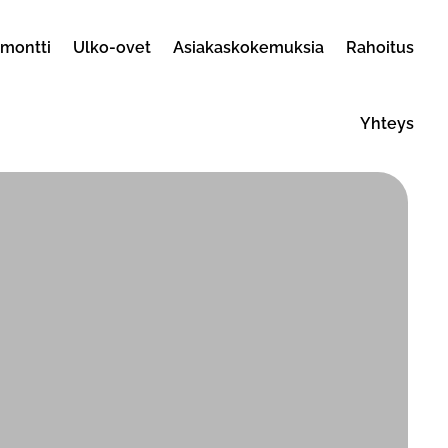
emontti
Ulko-ovet
Asiakaskokemuksia
Rahoitus
Yhteys