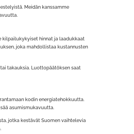
ärjestelyistä. Meidän kanssamme
avuutta.
ilpailukykyiset hinnat ja laadukkaat
oituksen, joka mahdollistaa kustannusten
 tai takauksia. Luottopäätöksen saat
arantamaan kodin energiatehokkuutta.
lisää asumismukavuutta.
ista, jotka kestävät Suomen vaihtelevia
.