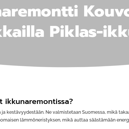
aremontti Kouv
kailla Piklas-ikk
at ikkuna­remontissa?
n ja kestävyydestään. Ne valmistetaan Suomessa, mikä taka
erinomaisen lämmöneristyksen, mikä auttaa säästämään ener