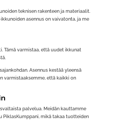
noiden teknisen rakenteen ja materiaalit.
s-ikkunoiden asennus on vaivatonta, ja me
i. Tämä varmistaa, että uudet ikkunat
tä.
nusajankohdan. Asennus kestää yleensä
en varmistaaksemme, että kaikki on
in
isvaltaista palvelua. Meidän kauttamme
tu PiklasKumppani, mikä takaa tuotteiden