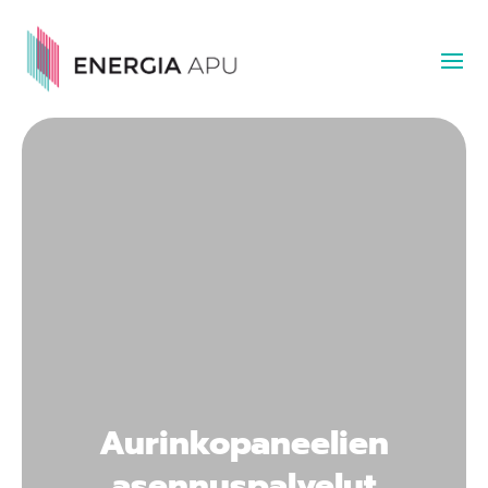
Aurinkopaneelien
asennuspalvelut