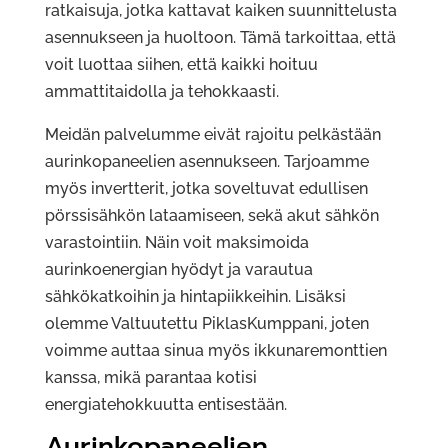
ratkaisuja, jotka kattavat kaiken suunnittelusta
asennukseen ja huoltoon. Tämä tarkoittaa, että
voit luottaa siihen, että kaikki hoituu
ammattitaidolla ja tehokkaasti.
Meidän palvelumme eivät rajoitu pelkästään
aurinkopaneelien asennukseen. Tarjoamme
myös invertterit, jotka soveltuvat edullisen
pörssisähkön lataamiseen, sekä akut sähkön
varastointiin. Näin voit maksimoida
aurinkoenergian hyödyt ja varautua
sähkökatkoihin ja hintapiikkeihin. Lisäksi
olemme Valtuutettu PiklasKumppani, joten
voimme auttaa sinua myös ikkunaremonttien
kanssa, mikä parantaa kotisi
energiatehokkuutta entisestään.
Aurinkopaneelien