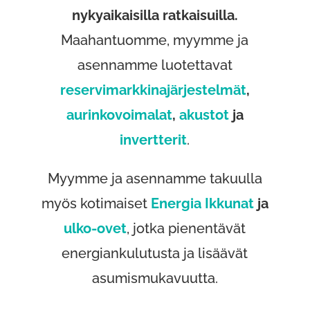
nykyaikaisilla ratkaisuilla.
Maahantuomme, myymme ja
asennamme luotettavat
reservimarkkina­järjestelmät
,
aurinkovoimalat
,
akustot
ja
invertterit
.
Myymme ja asennamme takuulla
myös kotimaiset
Energia Ikkunat
ja
ulko-ovet
, jotka pienentävät
energiankulutusta ja lisäävät
asumismukavuutta.