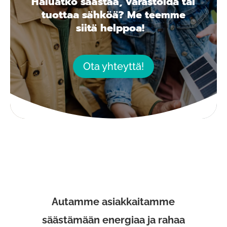
Haluatko säästää, varastoida tai
tuottaa sähköä? Me teemme
siitä helppoa!
Ota yhteyttä!
Autamme asiakkaitamme
säästämään energiaa ja rahaa